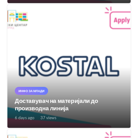
ИНФО ЗА МЛАДИ
Доставувач на материјали до
производна линија
6 days ago
37
views