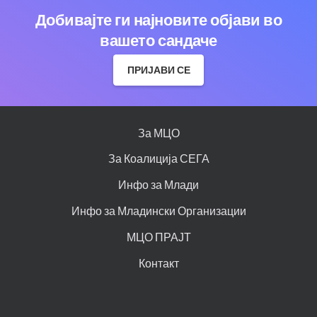
Добивајте ги најновите објави во
вашето сандаче
ПРИЈАВИ СЕ
За МЦО
За Коалиција СЕГА
Инфо за Млади
Инфо за Младински Организации
МЦО ПРАЈТ
Контакт