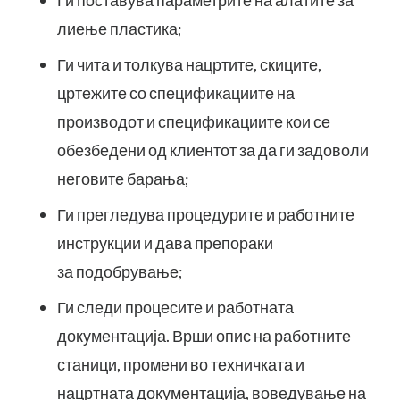
Ги поставува параметрите на алатите за
лиење пластика;
Ги чита и толкува нацртите, скиците,
цртежите со спецификациите на
производот и спецификациите кои се
обезбедени од клиентот за да ги задоволи
неговите барања;
Ги прегледува процедурите и работните
инструкции и дава препораки
за подобрување;
Ги следи процесите и работната
документација. Врши опис на работните
станици, промени во техничката и
нацртната документација, воведување на