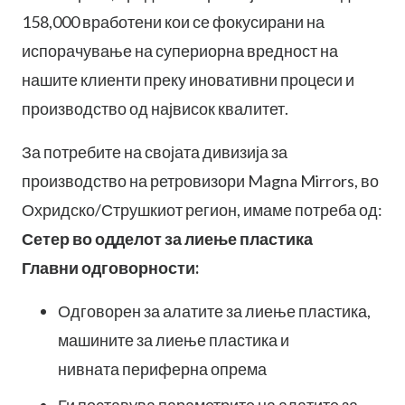
158,000 вработени кои се фокусирани на
испорачување на супериорна вредност на
нашите клиенти преку иновативни процеси и
производство од највисок квалитет.
За потребите на својата дивизија за
производство на ретровизори Magna Mirrors, во
Охридско/Струшкиот регион, имаме потреба од:
Сетер во одделот за лиење пластика
Главни одговорности:
Одговорен за алатите за лиење пластика,
машините за лиење пластика и
нивната периферна опрема