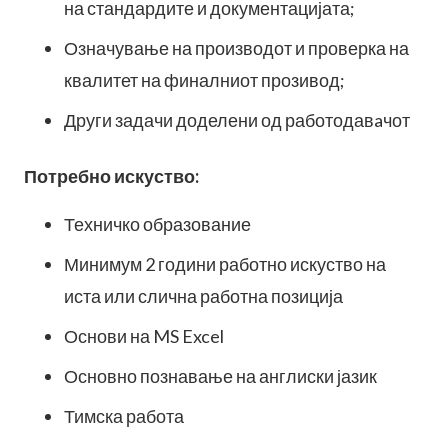
на стандардите и документацијата;
Означување на производот и проверка на
квалитет на финалниот прозивод;
Други задачи доделени од работодавaчот​​​​​
Потребно искуство:
Техничко образование
Минимум 2 години работно искуство на
иста или слична работна позиција
Основи на MS Excel
Основно познавање на англиски јазик
Тимска работа