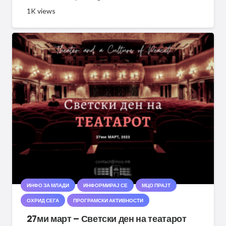
1K
views
ИНФО ЗА МЛАДИ
ИНФОРМИРАЈ СЕ
МЦО ПРАЈТ
ОХРИД СЕГА
ПРОГРАМСКИ АКТИВНОСТИ
27ми март – Светски ден на театарот