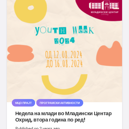
МЦО ПРАЈТ
ПРОГРАМСКИ АКТИВНОСТИ
Недела на млади во Младински Центар
Охрид, втора година по ред!
Published on
2 years ago