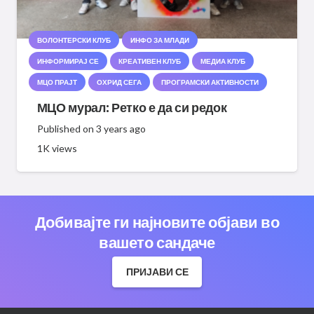
ВОЛОНТЕРСКИ КЛУБ
ИНФО ЗА МЛАДИ
ИНФОРМИРАЈ СЕ
КРЕАТИВЕН КЛУБ
МЕДИА КЛУБ
МЦО ПРАЈТ
ОХРИД СЕГА
ПРОГРАМСКИ АКТИВНОСТИ
МЦО мурал: Ретко е да си редок
Published on
3 years ago
1K
views
Добивајте ги најновите објави во
вашето сандаче
ПРИЈАВИ СЕ