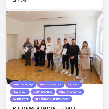
1K
views
ИНФО ЗА МЛАДИ
ИНФОРМИРАЈ СЕ
КУЛТУРА
МЦО ПРАЈТ
ОБРАЗОВАНИЕ
ОПШТИНА ОХРИД
ОХРИД СЕГА
ПРОГРАМСКИ АКТИВНОСТИ
МЦО ОДРЖА НАСТАН ПОВОД