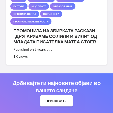
КУЛТУРА
МЦО ПРАЈТ
ОБРАЗОВАНИЕ
ОПШТИНА ОХРИД
ОХРИД СЕГА
ПРОГРАМСКИ АКТИВНОСТИ
ПРОМОЦИЈА НА ЗБИРКАТА РАСКАЗИ
„ДРУГАРУВАМЕ СО ЛИЛИ И ВИЛИ“ ОД
МЛАДАТА ПИСАТЕЛКА МАТЕА СТОЕВ
Published on
3 years ago
1K
views
Добивајте ги најновите објави во
вашето сандаче
ПРИЈАВИ СЕ