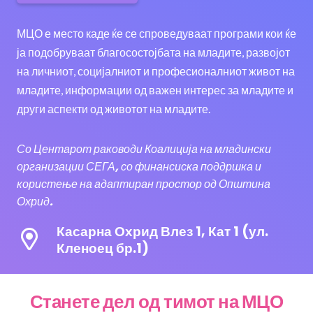
МЦО е место каде ќе се спроведуваат програми кои ќе
ја подобруваат благосостојбата на младите, развојот
на личниот, социјалниот и професионалниот живот на
младите, информации од важен интерес за младите и
други аспекти од животот на младите.
Со Центарот раководи
Коалиција на младински
организации СЕГА
, со финансиска поддршка и
користење на адаптиран простор од
Општина
Охрид
.
Касарна Охрид Влез 1, Кат 1 (ул.
Кленоец бр.1)
Станете дел од тимот на МЦО