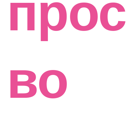
прос
во