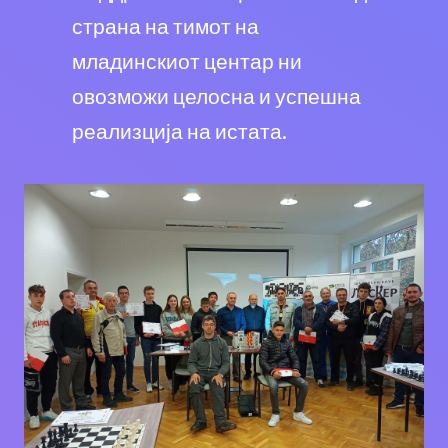
страна на тимот на
младинскиот центар ни
овозможи целосна и успешна
реализција на истата.