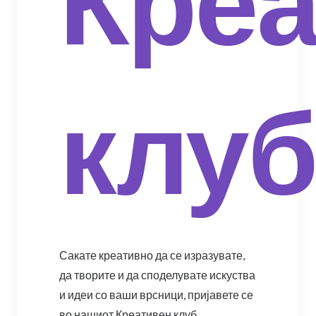
Креа
клу
Сакате креативно да се изразувате,
да творите и да споделувате искуства
и идеи со ваши врсници, пријавете се
во нашиот Креативен клуб