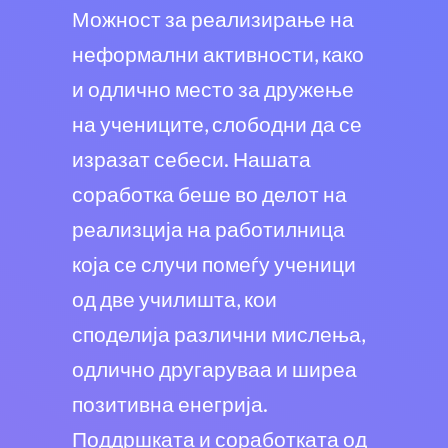
Можност за реализирање на
неформални активности, како
и одлично место за дружење
на учениците, слободни да се
изразат себеси. Нашата
соработка беше во делот на
реализција на работилница
која се случи помеѓу ученици
од две училишта, кои
споделија различни мислења,
одлично другаруваа и ширеа
позитивна енегрија.
Поддршката и соработката од