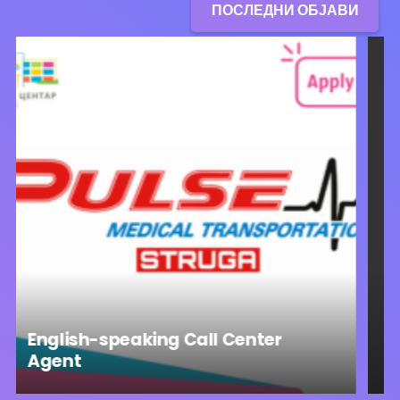
ПОСЛЕДНИ ОБЈАВИ
all Center
Доставувач на материја
производна линија