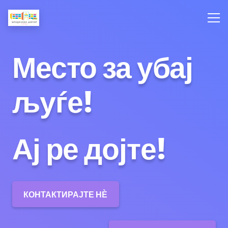
Место за убај
љуѓе!
Ај ре дојте!
КОНТАКТИРАЈТЕ НЀ