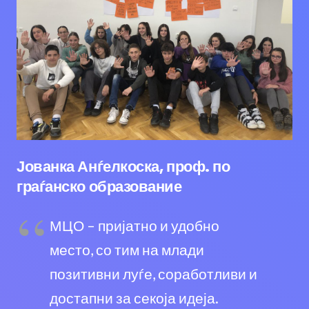
Јованка Анѓелкоска, проф. по
граѓанско образование
МЦО – пријатно и удобно
место, со тим на млади
позитивни луѓе, соработливи и
достапни за секоја идеја.