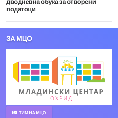
дводневна обука за отворени
податоци
ЗА МЦО
ТИМ НА МЦО