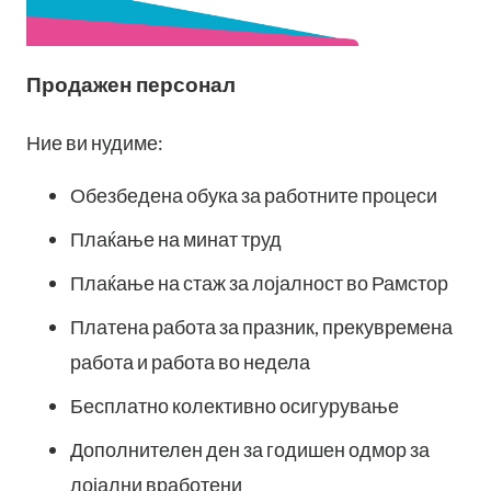
Продажен персонал
Ние ви нудиме:
Обезбедена обука за работните процеси
Плаќање на минат труд
Плаќање на стаж за лојалност во Рамстор
Платена работа за празник, прекувремена
работа и работа во недела
Бесплатно колективно осигурување
Дополнителен ден за годишен одмор за
лојални вработени