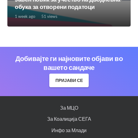
обука за отворени податоци
1 week ago
51
views
Добивајте ги најновите објави во
вашето сандаче
ПРИЈАВИ СЕ
За МЦО
За Коалиција СЕГА
Инфо за Млади