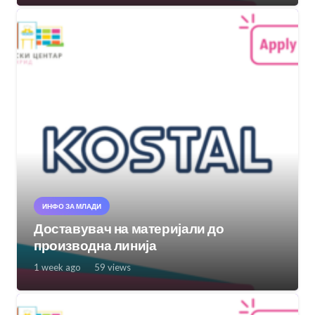
ИНФО ЗА МЛАДИ
Доставувач на материјали до
производна линија
1 week ago
59
views