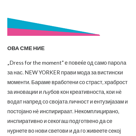
ОВА СМЕ НИЕ
„Dress for the moment” е повеќе од само парола
за нас. NEW YORKER прави мода за вистински
моменти. Бараме вработени со страст, храброст
за иновации и љубов кон креативноста, кои нè
водат напред со својата личност и ентузијазам и
постојано нè инспирираат. Некомплицирано,
инспиративно и секогаш подготвено да се
нурнете во нови светови и да го живеете секој