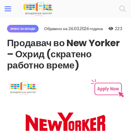
Објавено на
26.03.2026 година
223
ИНФО ЗА МЛАДИ
Продавач во New Yorker
– Охрид (скратено
работно време)