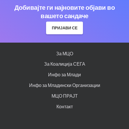
Добивајте ги најновите објави во
вашето сандаче
ПРИЈАВИ СЕ
За МЦО
За Коалиција СЕГА
Инфо за Млади
Инфо за Младински Организации
МЦО ПРАЈТ
Контакт