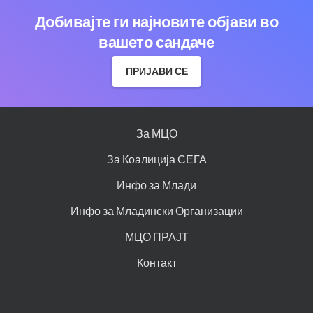
Добивајте ги најновите објави во
вашето сандаче
ПРИЈАВИ СЕ
За МЦО
За Коалиција СЕГА
Инфо за Млади
Инфо за Младински Организации
МЦО ПРАЈТ
Контакт