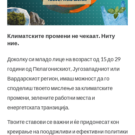
Климатските промени не чекаат. Ниту
ние.
Доколку си младо лице на возраст од 15 до 29
години од Пелагонискиот, Југозападниот или
Вардарскиот регион, имаш можност да го
споделиш твоето мислење за климатските
промени, зелените работни места и
енергетската транзиција.
Твоите ставови се важни и ќе придонесат кон
креирање на поодржливи и ефективни политики