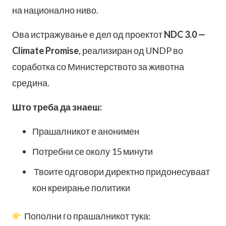
на национално ниво.
Ова истражување е дел од проектот
NDC 3.0 —
Climate Promise
, реализиран од UNDP во
соработка со Министерството за животна
средина.
Што треба да знаеш:
Прашалникот е анонимен
Потребни се околу 15 минути
Твоите одговори директно придонесуваат
кон креирање политики
Пополни го прашалникот тука: