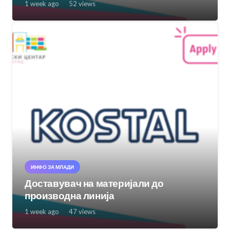
1 week ago
52
views
ИНФО ЗА МЛАДИ
Доставувач на материјали до
производна линија
1 week ago
47
views