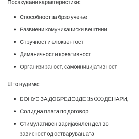
Посакувани карактеристики:
Способност за брзо учење
Развиени комуникациски вештини
Стручност и елоквентост
Диманичност и креативност
Организираност, самоиницијативност
​Што нудиме:
БОНУС ЗА ДОБРЕДОЈДЕ 35 000 ДЕНАРИ,
Солидна плата по договор
Стимулативен варијабилен дел во
зависност од остварувањата