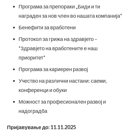
Програма за препораки „Биди и ти
награден за нов член во нашата компанија“
Бенефити за вработени
Протокол за грижа на здравјето –
“Здравјето на вработените е наш
приоритет”
Програма за кариерен развој
Учество на различни настани: саеми,
конференци и обуки
Можност за професионален развој и
надоградба
Пријавување до: 11.11.2025