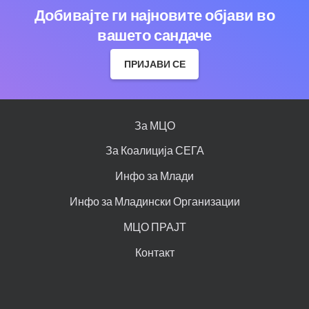
Добивајте ги најновите објави во
вашето сандаче
ПРИЈАВИ СЕ
За МЦО
За Коалиција СЕГА
Инфо за Млади
Инфо за Младински Организации
МЦО ПРАЈТ
Контакт