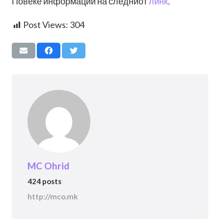
Повеќе информации на следниот
линк
.
Post Views:
304
MC Ohrid
424 posts
http://mco.mk