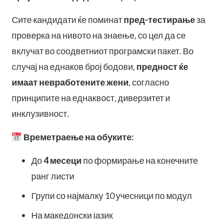
Сите кандидати ќе поминат
пред-тестирање
за
проверка на нивото на знаење, со цел да се
вклучат во соодветниот програмски пакет. Во
случај на еднаков број бодови,
предност ќе
имаат невработените жени
, согласно
принципите на еднаквост, диверзитет и
инклузивност.
Времетраење на обуките:
До
4 месеци
по формирање на конечните
ранг листи
Групи со најмалку 10 учесници по модул
На македонски јазик