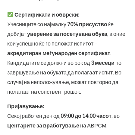
Сертификати и обврски:
Учесниците со најмалку
70% присуство
ќе
добијат
уверение за посетувана обука
, а оние
кои успешно ќе го положат испитот –
акредитиран меѓународен сертификат
.
Кандидатите се должни во рок од
3 месеци
по
завршување на обуката да полагаат испит. Во
случај на неположување, можат повторно да
полагаат на сопствен трошок.
Пријавување:
Секој работен ден од
09:00 до 14:00 часот
, во
Центарите за вработување
на АВРСМ.