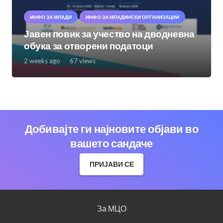
ИНФО ЗА МЛАДИ
ИНФО ЗА МЛАДИНСКИ ОРГАНИЗАЦИИ
Јавен повик за учество на дводневна
обука за отворени податоци
2 weeks ago
67
views
Добивајте ги најновите објави во
вашето сандаче
ПРИЈАВИ СЕ
За МЦО