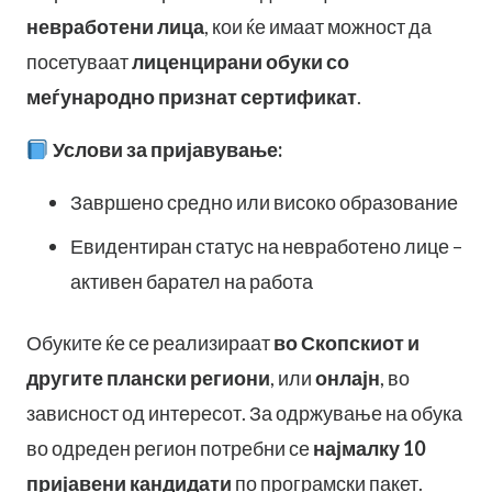
невработени лица
, кои ќе имаат можност да
посетуваат
лиценцирани обуки со
меѓународно признат сертификат
.
Услови за пријавување:
Завршено средно или високо образование
Евидентиран статус на невработено лице –
активен барател на работа
Обуките ќе се реализираат
во Скопскиот и
другите плански региони
, или
онлајн
, во
зависност од интересот. За одржување на обука
во одреден регион потребни се
најмалку 10
пријавени кандидати
по програмски пакет.