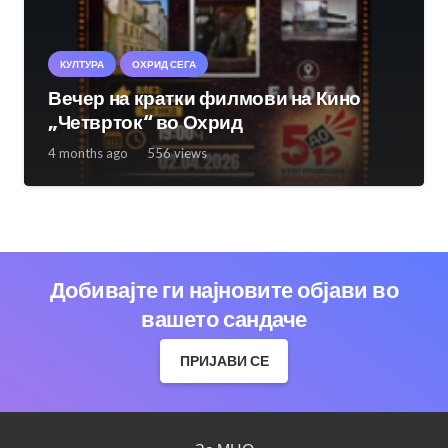
КУЛТУРА
ОХРИД СЕГА
Вечер на кратки филмови на Кино
„Четврток“ во Охрид
4 months ago
556
views
Добивајте ги најновите објави во
вашето сандаче
ПРИЈАВИ СЕ