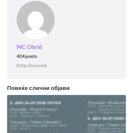
MC Ohrid
424 posts
http://mco.mk
Повеќе слични објави