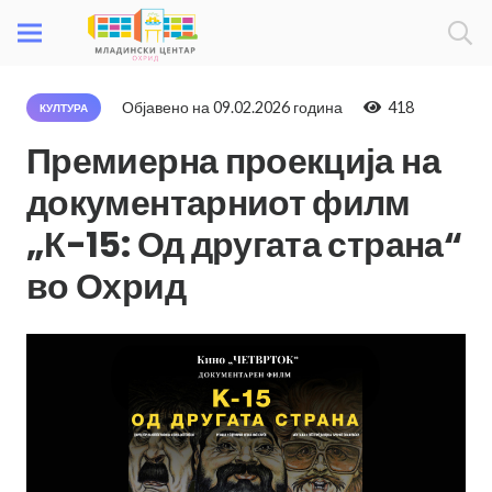
Објавено на
09.02.2026 година
418
КУЛТУРА
Премиерна проекција на
документарниот филм
„К-15: Од другата страна“
во Охрид