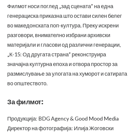
Филмот носи поглед „зад сцената“ на една
генерациска приказна што остави силен белег
во македонската поп-култура. Преку искрени
разговори, внимателно избрани архивски
материјали и гласови од различни генерации,
„К-15: Од другата страна“ реконструира
значајна културна епоха и отвора простор за
размислување за улогата на хуморот и сатирата
во општеството.
За филмот:
Продукција: BDG Agency & Good Mood Media
Директор на фотографија: Илија Жоговски