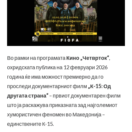
Во рамки на програмата
Кино „Четврток“
,
охридската публика на 12 февруари 2026
година ќе има можност премиерно да го
проследи документарниот филм
„К-15: Од
другата страна“
– првиот документарен филм
што ја раскажува приказната зад најголемиот
хумористичен феномен во Македонија –
единствените К-15.