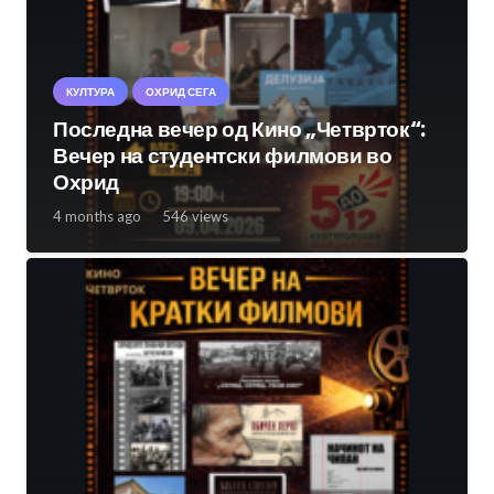
КУЛТУРА
ОХРИД СЕГА
Последна вечер од Кино „Четврток“:
Вечер на студентски филмови во
Охрид
4 months ago
546
views