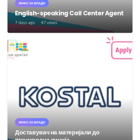
ИНФО ЗА МЛАДИ
English-speaking Call Center Agent
7 days ago
47
views
ИНФО ЗА МЛАДИ
Доставувач на материјали до
производна линија