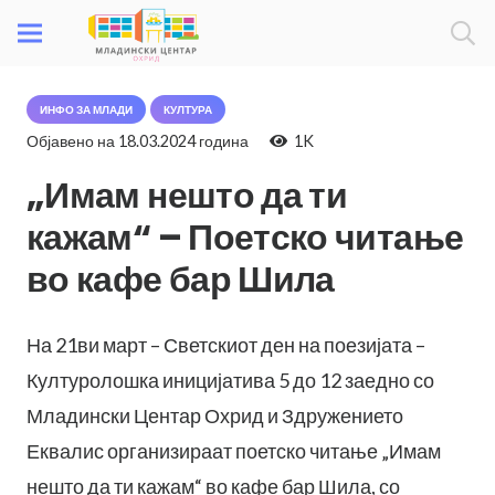
ИНФО ЗА МЛАДИ
КУЛТУРА
Објавено на
18.03.2024 година
1K
„Имам нешто да ти
кажам“ – Поетско читање
во кафе бар Шила
На 21ви март – Светскиот ден на поезијата –
Културолошка иницијатива 5 до 12 заедно со
Младински Центар Охрид и Здружението
Еквалис организираат поетско читање „Имам
нешто да ти кажам“ во кафе бар Шила, со