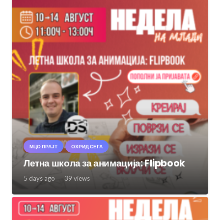
МЦО ПРАЈТ
ОХРИД СЕГА
Летна школа за анимација: Flipbook
5 days ago
39
views