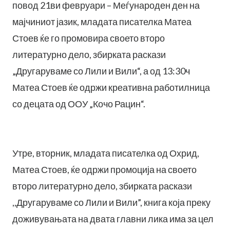
повод 21ви февруари – Меѓународен ден на
мајчиниот јазик, младата писателка Матеа
Стоев ќе го промовира своето второ
литературно дело, збирката раскази
„Другаруваме со Лили и Вили“, а од 13:30ч
Матеа Стоев ќе одржи креативна работилница
со децата од ООУ „Кочо Рацин“.
Утре, вторник, младата писателка од Охрид,
Матеа Стоев, ќе одржи промоција на своето
второ литературно дело, збирката раскази
,,Другаруваме со Лили и Вили”, книга која преку
доживувањата на двата главни лика има за цел