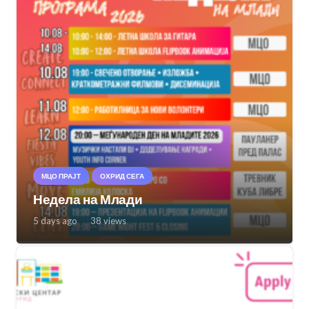
МЦО ПРАЈТ
ОХРИД СЕГА
Недела на Млади
5 days ago
38
views