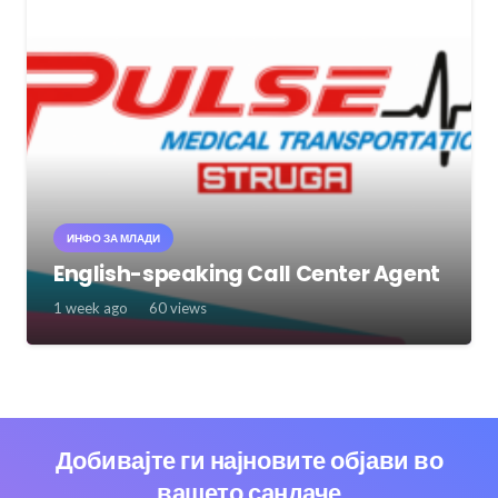
ИНФО ЗА МЛАДИ
English-speaking Call Center Agent
1 week ago
60
views
Добивајте ги најновите објави во
вашето сандаче