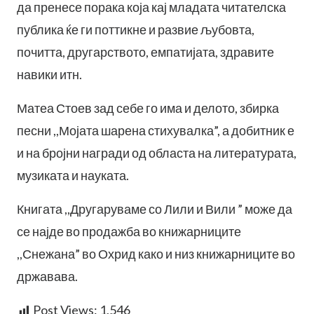
да пренесе порака која кај младата читателска
публика ќе ги поттикне и развие љубовта,
почитта, другарството, емпатијата, здравите
навики итн.
Матеа Стоев зад себе го има и делото, збирка
песни ,,Мојата шарена стихувалка”, а добитник е
и на бројни награди од областа на литературата,
музиката и науката.
Книгата ,,Другаруваме со Лили и Вили ” може да
се најде во продажба во книжарниците
,,Снежана” во Охрид како и низ книжарниците во
државава.
Post Views:
1,546