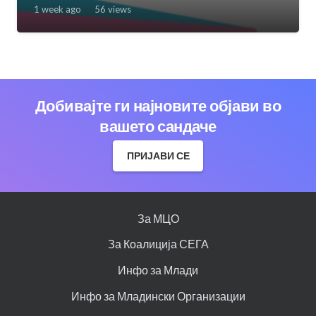
1 week ago
56
views
Добивајте ги најновите објави во
вашето сандаче
ПРИЈАВИ СЕ
За МЦО
За Коалиција СЕГА
Инфо за Млади
Инфо за Младински Организации