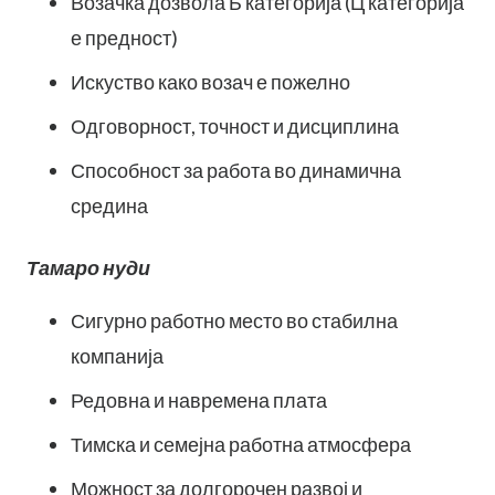
Возачка дозвола Б категорија (Ц категорија
е предност)
Искуство како возач е пожелно
Одговорност, точност и дисциплина
Способност за работа во динамична
средина
Тамаро нуди
Сигурно работно место во стабилна
компанија
Редовна и навремена плата
Тимска и семејна работна атмосфера
Можност за долгорочен развој и