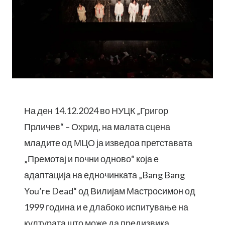
На ден 14.12.2024 во НУЦК „Григор
Прличев“ – Охрид, на малата сцена
младите од МЦО ја изведоа претставата
„Премотај и почни одново“ која е
адаптација на едночинката „Bang Bang
You’re Dead“ од Вилијам Мастросимон од
1999 година и е длабоко испитување на
културата што може да предизвика