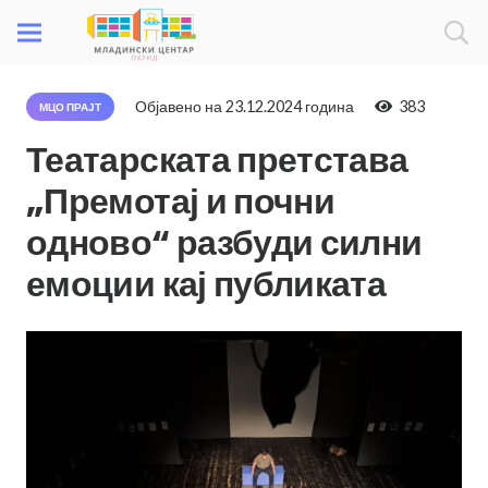
Објавено на
23.12.2024 година
383
МЦО ПРАЈТ
Театарската претстава
„Премотај и почни
одново“ разбуди силни
емоции кај публиката