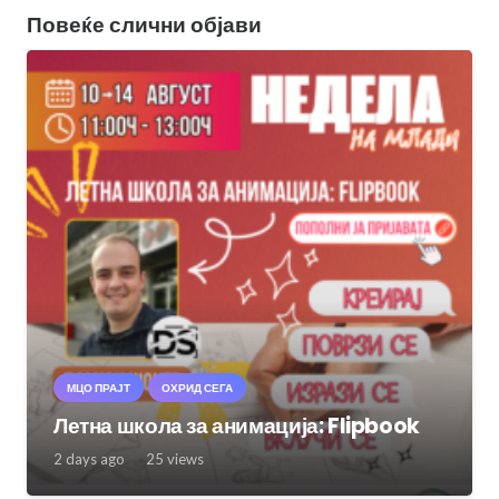
Повеќе слични објави
МЦО ПРАЈТ
ОХРИД СЕГА
Летна школа за анимација: Flipbook
2 days ago
25
views