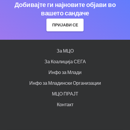
Добивајте ги најновите објави во
вашето сандаче
ПРИЈАВИ СЕ
За МЦО
За Коалиција СЕГА
Инфо за Млади
Инфо за Младински Организации
МЦО ПРАЈТ
Контакт