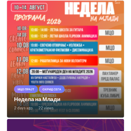
МЦО ПРАЈТ
ОХРИД СЕГА
Недела на Млади
2 days ago
22
views