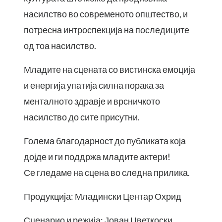
насилство во современото општество, и
потресна интроспекција на последиците
од тоа насилство.
Младите на сцената со вистинска емоција
и енергија упатија силна порака за
менталното здравје и врсничкото
насилство до сите присутни.
Голема благодарност до публиката која
дојде и ги поддржа младите актери!
Се гледаме на сцена во следна прилика.
Продукција: Младински Центар Охрид
Сценарио и режија: Јован Цветкоски