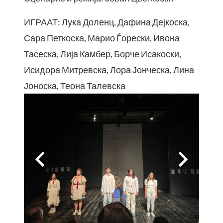
ИГРААТ: Лука Доленц, Дафина Дејкоска,
Сара Петкоска, Марио Ѓорески, Ивона
Тасеска, Лија Камбер, Борче Исакоски,
Исидора Митревска, Лора Јонческа, Лина
Јоноска, Теона Талевска