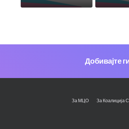
Добивајте г
За МЦО
За Коалиција 