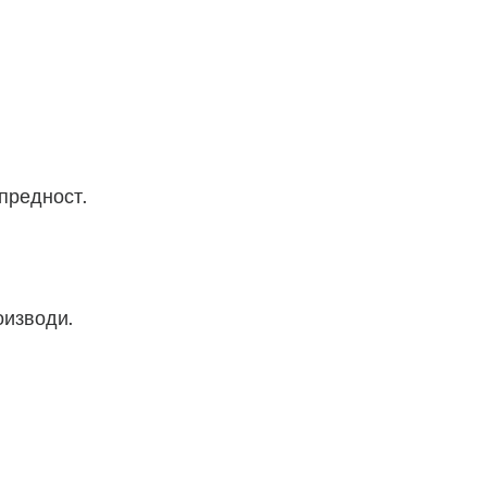
 предност.
оизводи.