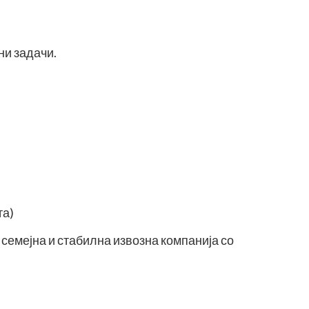
ни задачи.
та)
емејна и стабилна извозна компанија со