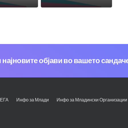
и најновите објави во вашето сандач
СЕГА
Инфо за Млади
Инфо за Младински Организации