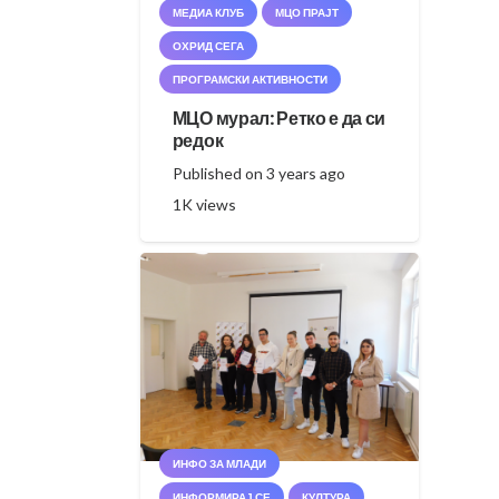
МЕДИА КЛУБ
МЦО ПРАЈТ
ОХРИД СЕГА
ПРОГРАМСКИ АКТИВНОСТИ
МЦО мурал: Ретко е да си
редок
Published on
3 years ago
1K
views
ИНФО ЗА МЛАДИ
ИНФОРМИРАЈ СЕ
КУЛТУРА