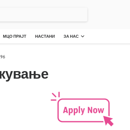
МЦО ПРАЈТ
НАСТАНИ
ЗА НАС
296
акување