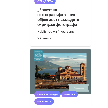
ОХРИД СЕГА
„Звукот на
фотографијата“ низ
објективот на младите
охридски фотографи
Published on
4 years ago
2K
views
ИНФО ЗА МЛАДИ
КУЛТУРА
МЦО ПРАЈТ