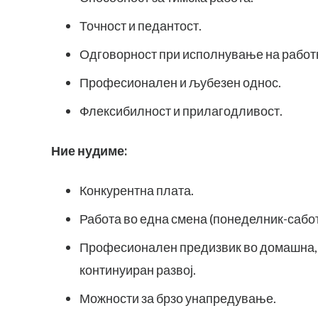
Точност и педантост.
Одговорност при исполнување на работ
Професионален и љубезен однос.
Флексибилност и прилагодливост.
Ние нудиме:
Конкурентна плата.
Работа во една смена (понеделник-сабо
Професионален предизвик во домашна, с
континуиран развој.
Можности за брзо унапредување.