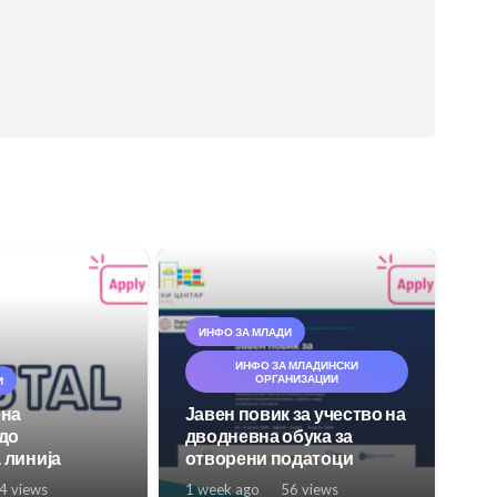
ИНФО ЗА МЛАДИ
ИНФО ЗА МЛАДИНСКИ
ОРГАНИЗАЦИИ
И
 на
Јавен повик за учество на
 до
дводневна обука за
 линија
отворени податоци
4
views
1 week ago
56
views