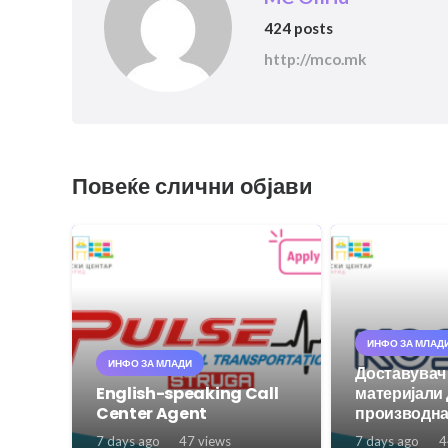
424 posts
http://mco.mk
Повеќе слични објави
ИНФО ЗА МЛАД
ИНФО ЗА МЛАДИ
Доставувач
English-speaking Call
материјали
Center Agent
производна
7 days ago
47
views
7 days ago
4