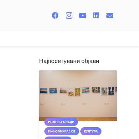
Најпосетувани објави
ИНФО ЗА МЛАДИ
ИНФОРМИРАЈ СЕ
КУЛТУРА