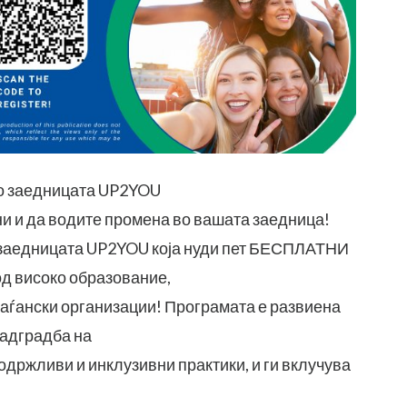
во заедницата UP2YOU
ни и да водите промена во вашата заедница!
о заедницата UP2YOU која нуди пет БЕСПЛАТНИ
од високо образование,
аѓански организации! Програмата е развиена
Надградба на
одржливи и инклузивни практики, и ги вклучува