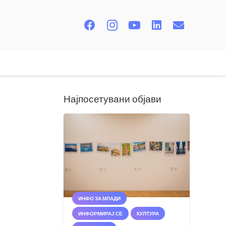
Најпосетувани објави
ИНФО ЗА МЛАДИ
ИНФОРМИРАЈ СЕ
КУЛТУРА