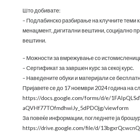
Што добивате:
– Подлабинско разбирање на клучните теми к
менаџмент, дигитални вештини, социјално п
вештини.
– Можности за вмрежување со истомислениц
– Сертификат за завршен курс за секој курс.
– Наведените обуки и материјали се бесплатн
Пријавете се до 17 ноември 2024 година на с
https://docs.google.com/forms/d/e/1FAIpQ
aQVHf77TOfmdhwiJy_5dPDOjg/viewform
За повеќе информации, погледнете ја брошура
https://drive.google.com/file/d/13bgxrQc