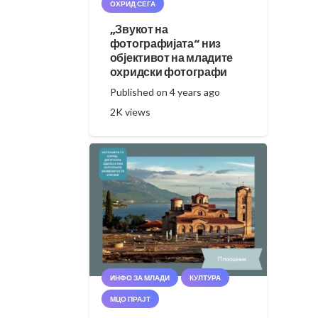
ОХРИД СЕГА
„Звукот на
фотографијата“ низ
објективот на младите
охридски фотографи
Published on
4 years ago
2K
views
ИНФО ЗА МЛАДИ
КУЛТУРА
МЦО ПРАЈТ