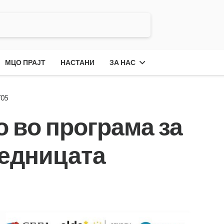
МЦО ПРАЈТ
НАСТАНИ
ЗА НАС
705
о во програма за
аедницата