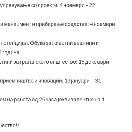
 управување со проекти: 4 ноември – 22
и менаџмент и прибирање средства: 4 ноември
потенцијал. Обука за животни вештини и
4 година
тини за граѓанското општество: 16 декември
тприемништво и иновации: 13 јануари – 31
бем на работа од 25 часа (еквивалентно на 1
чество!!!