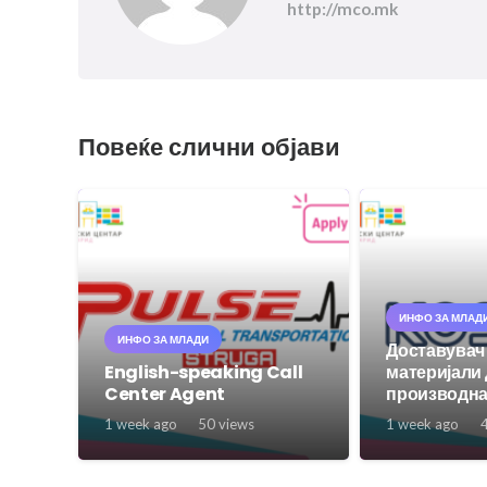
http://mco.mk
Повеќе слични објави
ИНФО ЗА МЛАД
ИНФО ЗА МЛАДИ
Доставувач
English-speaking Call
материјали
Center Agent
производна
1 week ago
50
views
1 week ago