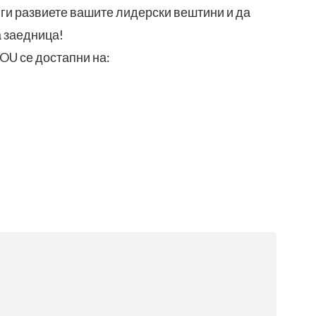
 ги развиете вашите лидерски вештини и да
 заедница!
OU се достапни на: