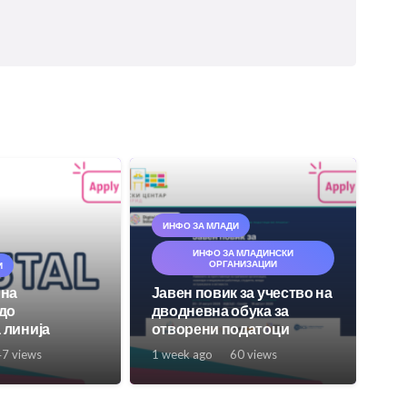
ИНФО ЗА МЛАДИ
ИНФО ЗА МЛАДИНСКИ
ОРГАНИЗАЦИИ
И
 на
Јавен повик за учество на
 до
дводневна обука за
 линија
отворени податоци
47
views
1 week ago
60
views