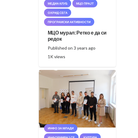
МЕДИА КЛУБ
МЦО ПРАЈТ
ОХРИД СЕГА
ПРОГРАМСКИ АКТИВНОСТИ
МЦО мурал: Ретко е да си
редок
Published on
3 years ago
1K
views
ИНФО ЗА МЛАДИ
ИНФОРМИРАЈ СЕ
КУЛТУРА