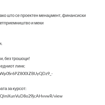
ако што се проектен менаџмент, финансиски
ретприемништво и меки
и.
и, без трошоци!
ледниот линк:
LSdWp0Sr6PZ800IZBUyQDz9_-
та за курсот:
wcnQQImXunVuD8o29jcAHvvwR/view