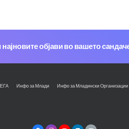
и најновите објави во вашето сандач
СЕГА
Инфо за Млади
Инфо за Младински Организации