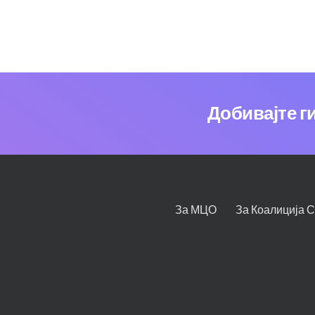
Добивајте г
За МЦО
За Коалиција 