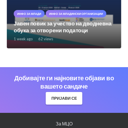
ИНФО ЗА МЛАДИ
ИНФО ЗА МЛАДИНСКИ ОРГАНИЗАЦИИ
Јавен повик за учество на дводневна
обука за отворени податоци
1 week ago
62
views
Добивајте ги најновите објави во
вашето сандаче
ПРИЈАВИ СЕ
За МЦО