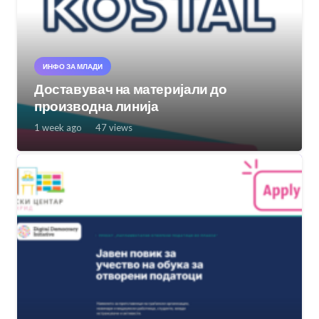
ИНФО ЗА МЛАДИ
Доставувач на материјали до
производна линија
1 week ago
47
views