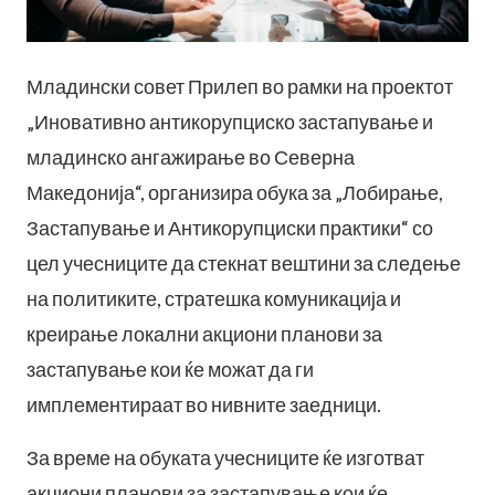
Младински совет Прилеп во рамки на проектот
„Иновативно антикорупциско застапување и
младинско ангажирање во Северна
Македонија“, организира обука за „Лобирање,
Застапување и Антикорупциски практики“ со
цел учесниците да стекнат вештини за следење
на политиките, стратешка комуникација и
креирање локални акциони планови за
застапување кои ќе можат да ги
имплементираат во нивните заедници.
За време на обуката учесниците ќе изготват
акциони планови за застапување кои ќе