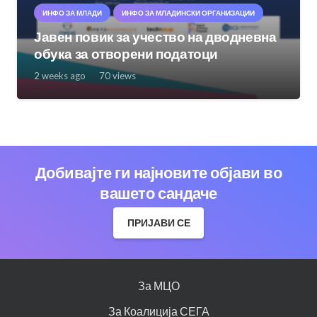
ИНФО ЗА МЛАДИ
ИНФО ЗА МЛАДИНСКИ ОРГАНИЗАЦИИ
Јавен повик за учество на дводневна
обука за отворени податоци
2 weeks ago
70
views
Добивајте ги најновите објави во
вашето сандаче
ПРИЈАВИ СЕ
За МЦО
За Коалиција СЕГА