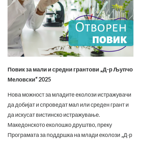
Повик за мали и средни грантови „Д-р Љупчо
Меловски“ 2025
Нова можност за младите еколози истражувачи
да добијат и спроведат мал или среден грант и
да искусат вистинско истражување.
Македонското еколошко друштво, преку
Програмата за поддршка на млади еколози „Д-р