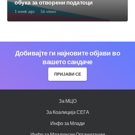
обука за отворени податоци
1 week ago
56
views
Добивајте ги најновите објави во
вашето сандаче
ПРИЈАВИ СЕ
За МЦО
За Коалиција СЕГА
Инфо за Млади
Инфо за Младински Организации