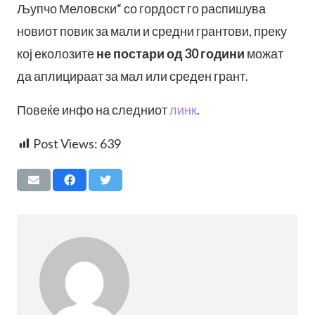
Љупчо Меловски“ со гордост го распишува
новиот повик за мали и средни грантови, преку
кој еколозите
не постари од 30 години
можат
да аплицираат за мал или среден грант.
Повеќе инфо на следниот
линк
.
Post Views:
639