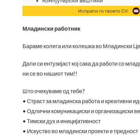
Младински работник
Бараме колега или колешка во Младински Ц
Дали си ентузијаст кој сака да работи со мл
ни се во нашиот тим!!
Што очекуваме од тебе?
• Страст за младинска работа и креативни и
• Одлични комуникациски и организациски в
• Тимски дух и иницијативност
• Искуство во младински проекти е предност