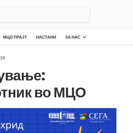
МЦО ПРАЈТ
НАСТАНИ
ЗА НАС
259
тување:
тник во МЦО