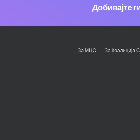
Добивајте г
За МЦО
За Коалиција 