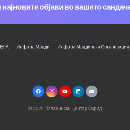
и најновите објави во вашето сандач
СЕГА
Инфо за Млади
Инфо за Младински Организации
© 2022 | Младински Центар Охрид