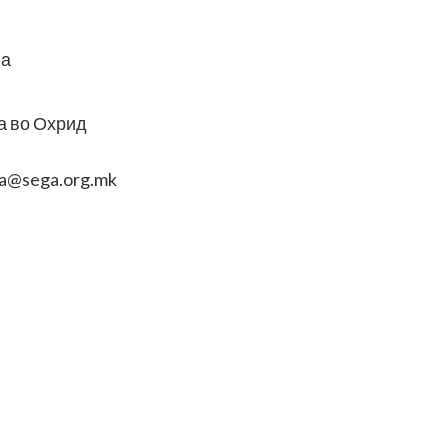
на
а во Охрид
ija@sega.org.mk