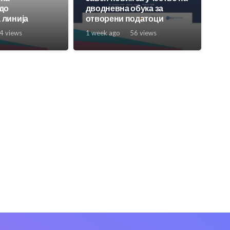
 до
дводневна обука за
 линија
отворени податоци
4
views
1 week ago
56
views