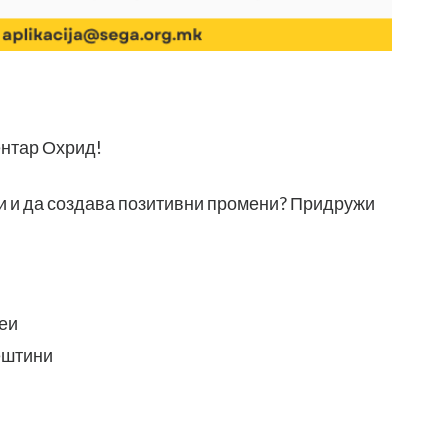
ентар Охрид!
ади и да создава позитивни промени? Придружи
деи
ештини