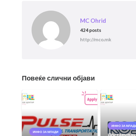
MC Ohrid
424 posts
http://mco.mk
Повеќе слични објави
ИНФО ЗА МЛАД
ИНФО ЗА МЛАДИ
Доставувач