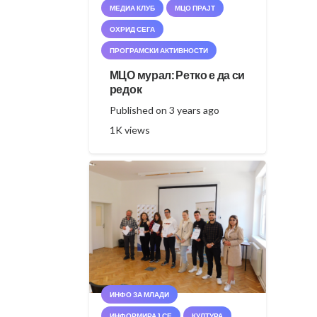
МЕДИА КЛУБ
МЦО ПРАЈТ
ОХРИД СЕГА
ПРОГРАМСКИ АКТИВНОСТИ
МЦО мурал: Ретко е да си
редок
Published on
3 years ago
1K
views
ИНФО ЗА МЛАДИ
ИНФОРМИРАЈ СЕ
КУЛТУРА