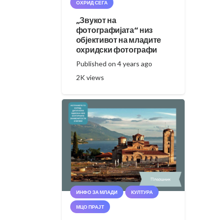
ОХРИД СЕГА
„Звукот на
фотографијата“ низ
објективот на младите
охридски фотографи
Published on
4 years ago
2K
views
ИНФО ЗА МЛАДИ
КУЛТУРА
МЦО ПРАЈТ