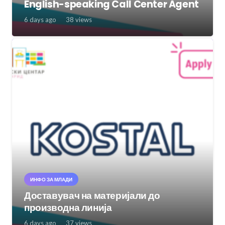
English-speaking Call Center Agent
6 days ago
38
views
ИНФО ЗА МЛАДИ
Доставувач на материјали до
производна линија
6 days ago
37
views