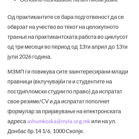
Од практикантите се бара подготвеност да се
обврзат на учество во текот на целокупното
траeње на практикантската работа во циклусот
од три месеци во период од 13ти април до 13ти
јули 2026 година.
МЗМП ги повикува сите заинтересирани млади
правници (вклучувајќи ги и студентите на
постдипломски студии по право) да испратат
свое резиме/CV и да испратат пополнет
формулар за пријавување на електронската
адреса
ashumkoska@myla.org.mk
или на ул.
Донбас бр.14 1/6, 1000 Скопје.