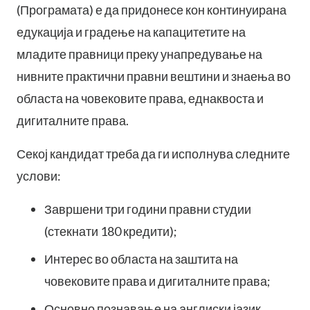
(Програмата) е да придонесе кон континуирана
едукација и градење на капацитетите на
младите правници преку унапредување на
нивните практични правни вештини и знаења во
областа на човековите права, еднаквоста и
дигиталните права.
Секој кандидат треба да ги исполнува следните
услови:
Завршени три години правни студии
(стекнати 180 кредити);
Интерес во областа на заштита на
човековите права и дигиталните права;
Основно познавање на англиски јазик.