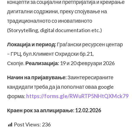
концепти за социјални претпријатија и креирање
дигитални содржини, преку спојување на
традиционалното со иновативното
(Storyytelling, digital documentation etc.)
Локација и период:
Граѓански ресурсен центар
– ГРЦ, бул.Климент Охридски бр.21,
Скопје.
Реализација:
19 и 20 февруари 2026
Начин на пријавување:
Заинтересираните
кандидати треба да ја пополнат оваа google
форма:
https://forms.gle/RWuRTP5NHtQXMck79
Краен рок за аплицирање: 12.02.2026
Post Views:
236