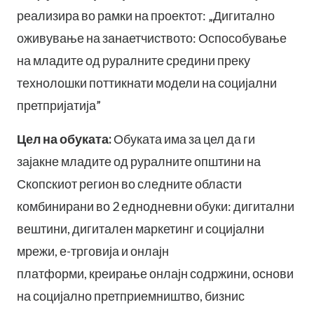
реализира во рамки на проектот: „Дигитално
оживување на занаетчиството: Оспособување
на младите од руралните средини преку
технолошки поттикнати модели на социјални
претпријатија”
Цел на обуката:
Обуката има за цел да ги
зајакне младите од руралните општини на
Скопскиот регион во следните области
комбинирани во 2 еднодневни обуки: дигитални
вештини, дигитален маркетинг и социјални
мрежи, е-трговија и онлајн
платформи, креирање онлајн содржини, основи
на социјално претприемништво, бизнис