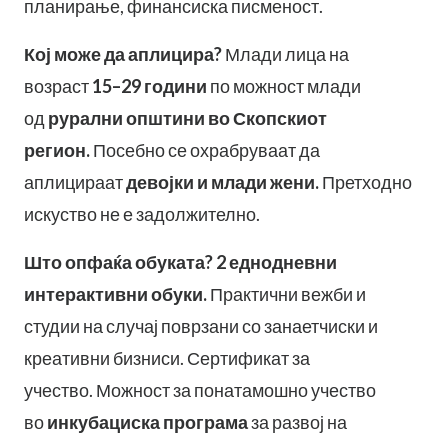
планирање, финансиска писменост.
Кој може да аплицира?
Млади лица на
возраст
15–29 години
по можност млади
од
рурални општини во Скопскиот
регион.
Посебно се охрабруваат да
аплицираат
девојки и млади жени.
Претходно
искуство не е задолжително.
Што опфаќа обуката?
2
еднодневни
интерактивни обуки.
Практични вежби и
студии на случај поврзани со занаетчиски и
креативни бизниси. Сертификат за
учество. Можност за понатамошно учество
во
инкубациска програма
за развој на