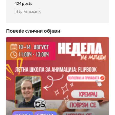
424 posts
http://mco.mk
Повеќе слични објави
МЦО ПРАЈТ
ОХРИД СЕГА