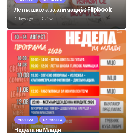
Летна школа за анимација: Flipbook
2 days ago
19
views
МЦО ПРАЈТ
ОХРИД СЕГА
Недела на Млади