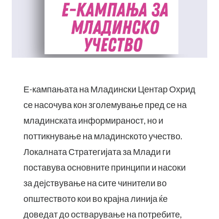
Е-кампањата на Младински Центар Охрид
се насочува кон зголемување пред се на
младинската информираност, но и
поттикнување на младинското учество.
Локалната Стратегијата за Млади ги
поставува основните принципи и насоки
за дејствување на сите чинители во
општеството кои во крајна линија ќе
доведат до остварување на потребите,