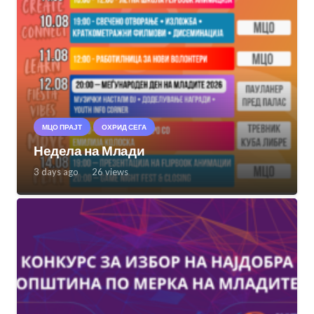
МЦО ПРАЈТ
ОХРИД СЕГА
Недела на Млади
3 days ago
26
views