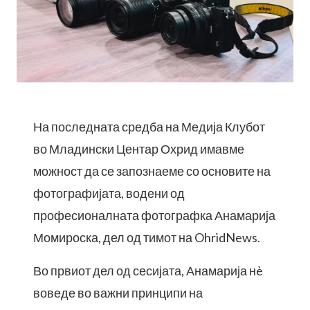
На последната средба на Медија Клубот
во Младински Центар Охрид имавме
можност да се запознаеме со основите на
фотографијата, водени од
професионалната фотографка Анамарија
Момироска, дел од тимот на OhridNews.
Во првиот дел од сесијата, Анамарија нè
воведе во важни принципи на