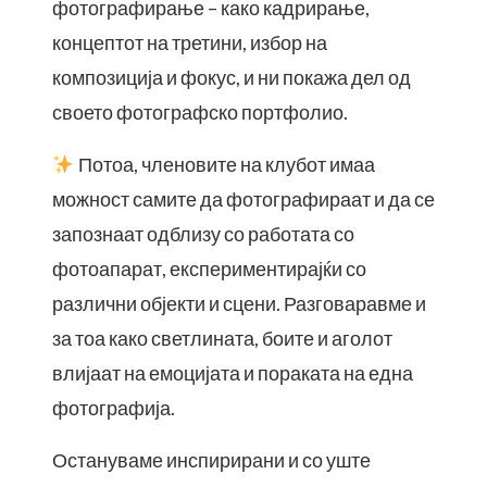
фотографирање – како кадрирање,
концептот на третини, избор на
композиција и фокус, и ни покажа дел од
своето фотографско портфолио.
Потоа, членовите на клубот имаа
можност самите да фотографираат и да се
запознаат одблизу со работата со
фотоапарат, експериментирајќи со
различни објекти и сцени. Разговаравме и
за тоа како светлината, боите и аголот
влијаат на емоцијата и пораката на една
фотографија.
Остануваме инспирирани и со уште