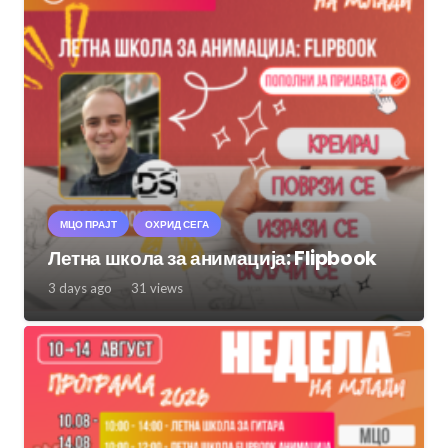
МЦО ПРАЈТ
ОХРИД СЕГА
Летна школа за анимација: Flipbook
3 days ago
31
views