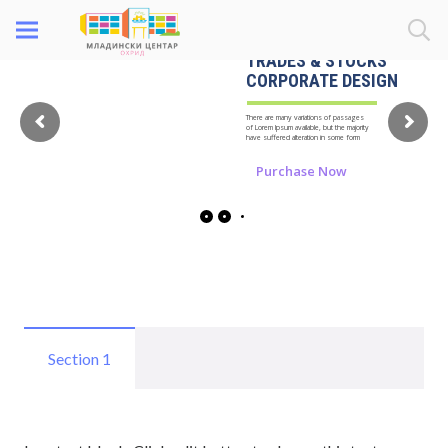
TRADES & STOCKS
CORPORATE DESIGN
There are many variations of passages
of Lorem Ipsum available, but the majority
have suffered alteration in some form
Purchase Now
Section 1