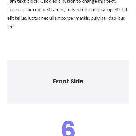
I am text block. Click edit button to change this text.
Lorem ipsum dolor sit amet, consectetur adipiscing elit. Ut
elit tellus, luctus nec ullamcorper mattis, pulvinar dapibus
leo.
Front Side
Back Side
6