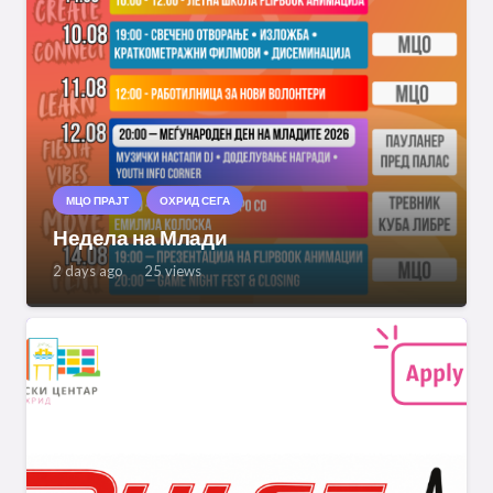
МЦО ПРАЈТ
ОХРИД СЕГА
Недела на Млади
2 days ago
25
views