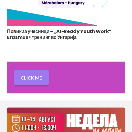
Повик за учесници – „AI-Ready Youth Work“
Erasmus+ тренинг во Унгарија
CLICK ME