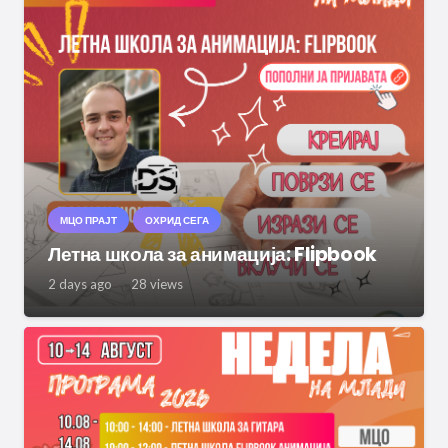
МЦО ПРАЈТ
ОХРИД СЕГА
Летна школа за анимација: Flipbook
2 days ago
28
views