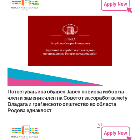
Потсетување за објавен Јавен повик за избор на
член и заменик член на Советот за соработка меѓу
Владата и граѓанското општество во областа
Родова еднаквост