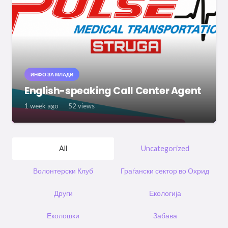
ИНФО ЗА МЛАДИ
English-speaking Call Center Agent
1 week ago
52
views
All
Uncategorized
Волонтерски Клуб
Граѓански сектор во Охрид
Други
Екологија
Еколошки
Забава