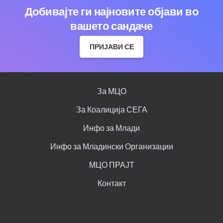
Добивајте ги најновите објави во
вашето сандаче
ПРИЈАВИ СЕ
За МЦО
За Коалиција СЕГА
Инфо за Млади
Инфо за Младински Организации
МЦО ПРАЈТ
Контакт