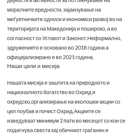
дејности и активности за поттикнување на
моралните вредности, зајакнување на
меѓуетничките односи и економкси развој во на
територијата на Македонија и пошироко, а во
согласност со Уставот и Законот.Неформално,
здружението е основано во 2018 година а
официјализирано е во 2021 година.
Наши цели и мисија
Нашата мисија е заштита на природното и
националното богатство во Охрид и
охридско,организирање на еколошки акции со
цел поубав и почист Охрид.Акциите се
изведуваат минимум 2 пати во месецот со кои се
подигнува свеста кај обичниот граѓанин и