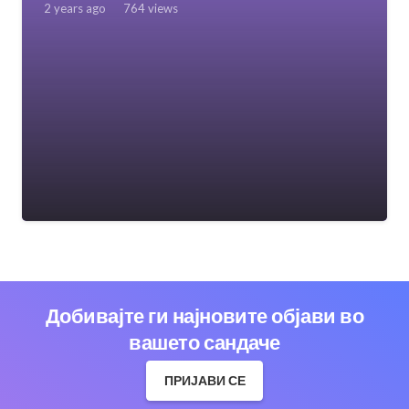
2 years ago
764
views
Добивајте ги најновите објави во
вашето сандаче
ПРИЈАВИ СЕ