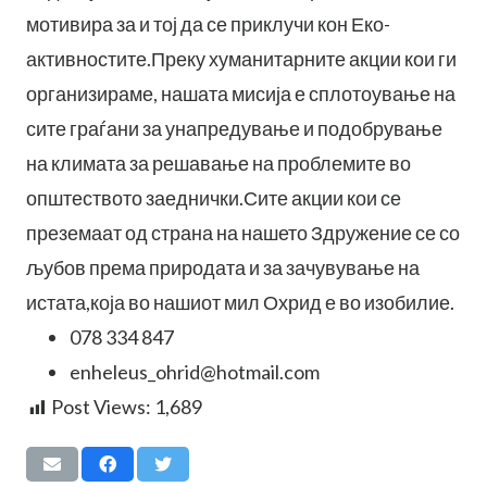
мотивира за и тој да се приклучи кон Еко-
активностите.Преку хуманитарните акции кои ги
организираме, нашата мисија е сплотоување на
сите граѓани за унапредување и подобрување
на климата за решавање на проблемите во
општеството заеднички.Сите акции кои се
преземаат од страна на нашето Здружение се со
љубов према природата и за зачувување на
истата,која во нашиот мил Охрид е во изобилие.
078 334 847
enheleus_ohrid@hotmail.com
Post Views:
1,689