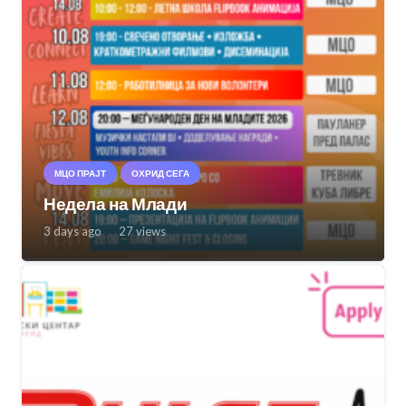
МЦО ПРАЈТ
ОХРИД СЕГА
Недела на Млади
3 days ago
27
views