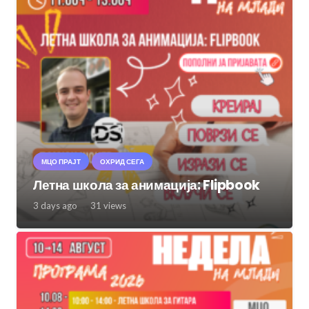
МЦО ПРАЈТ
ОХРИД СЕГА
Летна школа за анимација: Flipbook
3 days ago
31
views