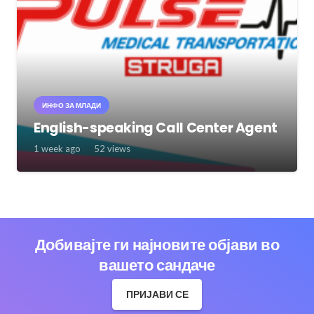
ИНФО ЗА МЛАДИ
English-speaking Call Center Agent
1 week ago
52
views
Добивајте ги најновите објави во
вашето сандаче
ПРИЈАВИ СЕ