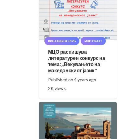
КРЕАТИВЕН КЛУБ
МЦО ПРАЈТ
МЦО распишува
литературен конкурс на
тема: „Векувањето на
македонскиот јазик“
Published on
4 years ago
2K
views