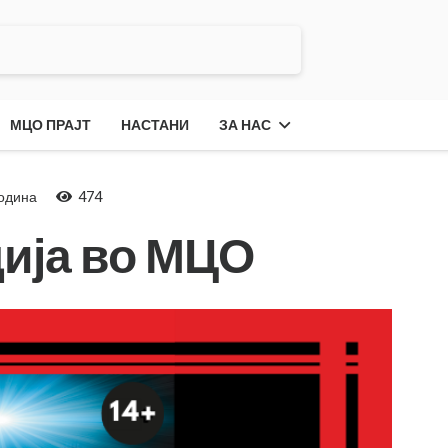
МЦО ПРАЈТ
НАСТАНИ
ЗА НАС
година
474
ија во МЦО