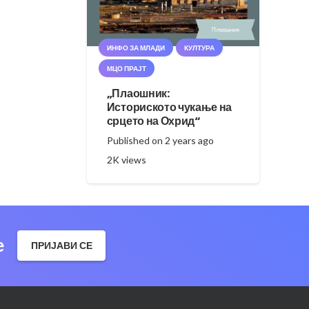
ИНФО ЗА МЛАДИ
КУЛТУРА
МЦО ПРАЈТ
„Плаошник:
Историското чукање на
срцето на Охрид“
Published on
2 years ago
2K
views
е
ПРИЈАВИ СЕ