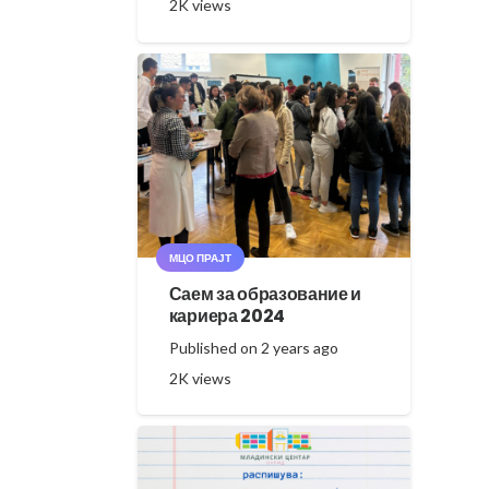
2K
views
МЦО ПРАЈТ
Саем за образование и
кариера 2024
Published on
2 years ago
2K
views