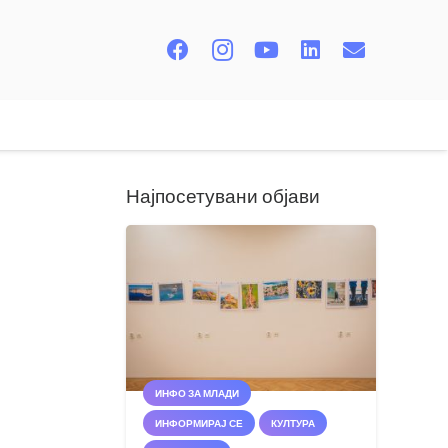
Најпосетувани објави
ИНФО ЗА МЛАДИ
ИНФОРМИРАЈ СЕ
КУЛТУРА