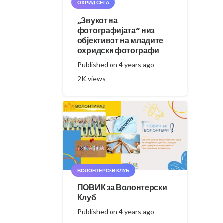
ОХРИД СЕГА
„Звукот на
фотографијата“ низ
објективот на младите
охридски фотографи
Published on
4 years ago
2K
views
ВОЛОНТЕРСКИ КЛУБ
ПОВИК за Волонтерски
Клуб
Published on
4 years ago