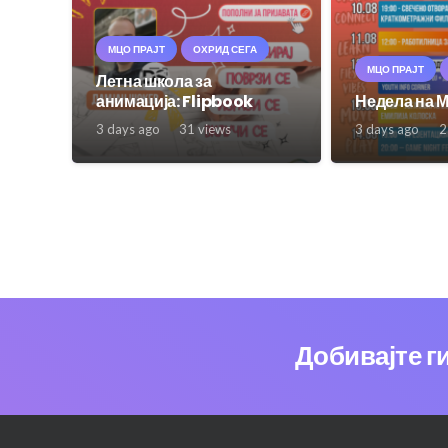
МЦО ПРАЈТ
ОХРИД СЕГА
МЦО ПРАЈТ
Летна школа за
анимација: Flipbook
Недела на 
3 days ago
31
views
3 days ago
2
Добивајте г