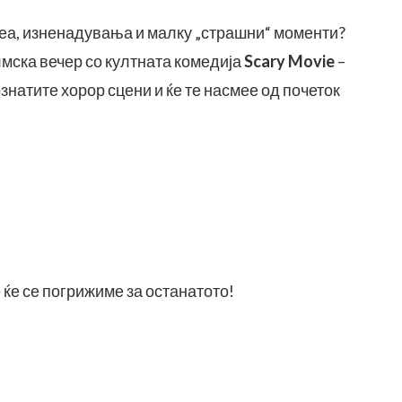
меа, изненадувања и малку „страшни“ моменти?
мска вечер со култната комедија
Scary Movie
–
знатите хорор сцени и ќе те насмее од почеток
ќе се погрижиме за останатото!