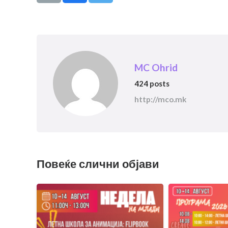
MC Ohrid
424 posts
http://mco.mk
Повеќе слични објави