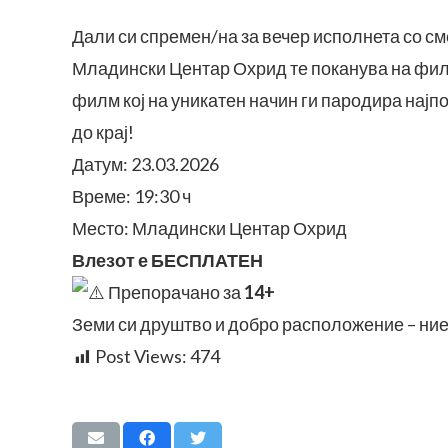
Дали си спремен/на за вечер исполнета со с
Младински Центар Охрид те поканува на фил
филм кој на уникатен начин ги пародира најпо
до крај!
Датум: 23.03.2026
Време: 19:30 ч
Место:
Младински Центар Охрид
Влезот е БЕСПЛАТЕН
Препорачано за
14+
Земи си друштво и добро расположение – ние 
Post Views:
474