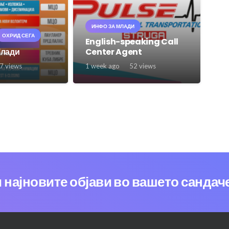
ИНФО ЗА МЛАДИ
ОХРИД СЕГА
English-speaking Call
Млади
Center Agent
7
views
1 week ago
52
views
и најновите објави во вашето сандач