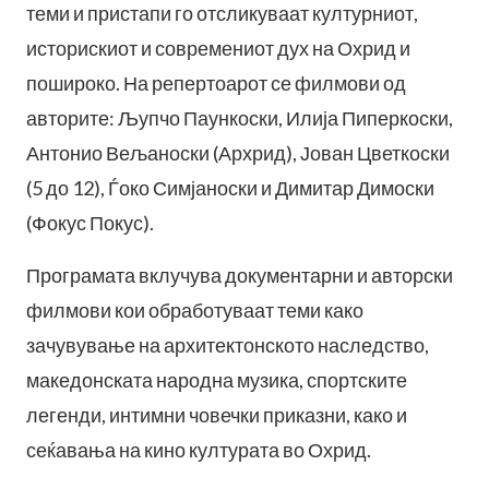
теми и пристапи го отсликуваат културниот,
историскиот и современиот дух на Охрид и
пошироко. На репертоарот се филмови од
авторите: Љупчо Паункоски, Илија Пиперкоски,
Антонио Вељаноски (Архрид), Јован Цветкоски
(5 до 12), Ѓоко Симјаноски и Димитар Димоски
(Фокус Покус).
Програмата вклучува документарни и авторски
филмови кои обработуваат теми како
зачувување на архитектонското наследство,
македонската народна музика, спортските
легенди, интимни човечки приказни, како и
сеќавања на кино културата во Охрид.