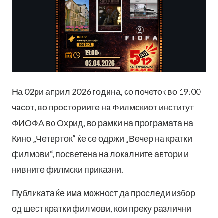
На 02ри април 2026 година, со почеток во 19:00
часот, во просториите на Филмскиот институт
ФИОФА во Охрид, во рамки на програмата на
Кино „Четврток“ ќе се одржи „Вечер на кратки
филмови“, посветена на локалните автори и
нивните филмски приказни.
Публиката ќе има можност да проследи избор
од шест кратки филмови, кои преку различни