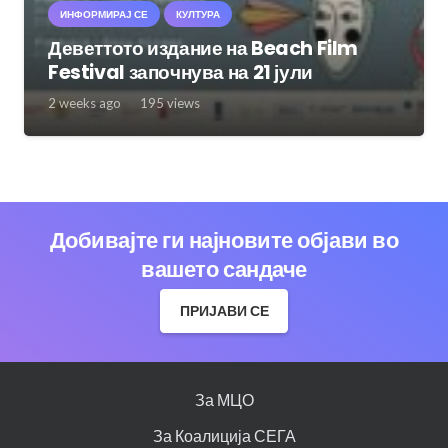
ИНФОРМИРАЈ СЕ
КУЛТУРА
Деветтото издание на Beach Film
Festival започнува на 21 јули
2 weeks ago
195
views
Добивајте ги најновите објави во
вашето сандаче
ПРИЈАВИ СЕ
За МЦО
За Коалиција СЕГА