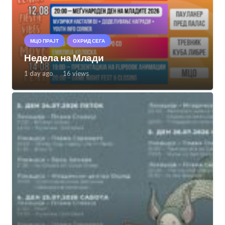
МЦО ПРАЈТ
ОХРИД СЕГА
Недела на Млади
1 day ago
16
views