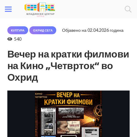
Објавено на
02.04.2026 година
КУЛТУРА
ОХРИД СЕГА
540
Вечер на кратки филмови
на Кино „Четврток“ во
Охрид