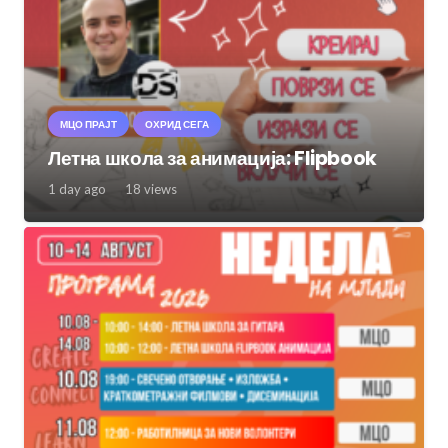
МЦО ПРАЈТ
ОХРИД СЕГА
Летна школа за анимација: Flipbook
1 day ago
18
views