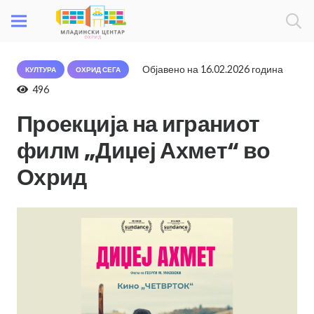
Објавено на
16.02.2026 година
КУЛТУРА
ОХРИД СЕГА
496
Проекција на играниот
филм „Диџеј Ахмет“ во
Охрид