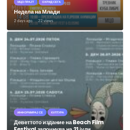
МЦО ПРАЈТ
ОХРИД СЕГА
Недела на Млади
2 days ago
22
views
ИНФОРМИРАЈ СЕ
КУЛТУРА
Деветтото издание на Beach Film
Festival започнува на 21 јули