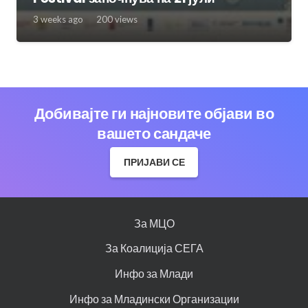
3 weeks ago
200
views
Добивајте ги најновите објави во
вашето сандаче
ПРИЈАВИ СЕ
За МЦО
За Коалиција СЕГА
Инфо за Млади
Инфо за Младински Организации