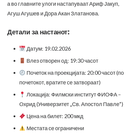
а во главните улоги настапуваат Ариф Јакуп,
Агуш Агушев и Дора Акан Златанова.
Детали за настанот:
Датум: 19.02.2026
Влез отворен од: 19:30 часот
Почеток на проекцијата: 20:00 часот (по
почетокот, вратите се затвораат)
Локација: Филмски институт ФИОФА –
Охрид (Универзитет „Св. Апостол Павле“)
Цена на билет: 200 мкд
Местата се ограничени