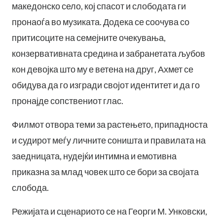
македонско село, кој спасот и слободата ги
пронаоѓа во музиката. Додека се соочува со
притисоците на семејните очекувања,
конзервативната средина и забранетата љубов
кон девојка што му е ветена на друг, Ахмет се
обидува да го изгради својот идентитет и да го
пронајде сопствениот глас.
Филмот отвора теми за растењето, припадноста
и судирот меѓу личните соништа и правилата на
заедницата, нудејќи интимна и емотивна
приказна за млад човек што се бори за својата
слобода.
Режијата и сценариото се на Георги М. Унковски,