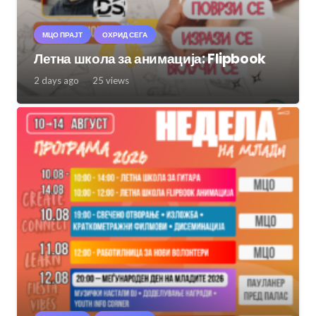
МЦО ПРАЈТ
ОХРИД СЕГА
Летна школа за анимација: Flipbook
2 days ago
25
views