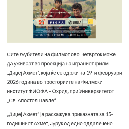
Сите љубители на филмот овој четврток може
да уживаат во проекција на играниот филм
„Диџеј Ахмет“, која ќе се одржи на 19ти февруари
2026 година во просториите на Филмски
институт ФИОФА – Охрид, при Универзитетот
„Св. Апостол Павле“.
„Диџеј Ахмет“ ја раскажува приказната за 15-
годишниот Ахмет, Јурук од едно оддалечено