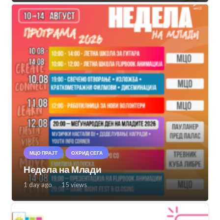
МЦО ПРАЈТ
ОХРИД СЕГА
Недела на Млади
1 day ago
15
views