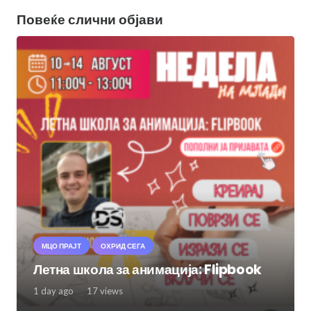
Повеќе слични објави
МЦО ПРАЈТ
ОХРИД СЕГА
Летна школа за анимација: Flipbook
1 day ago
17
views