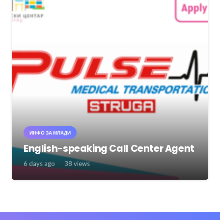
ИНФО ЗА МЛАДИ
English-speaking Call Center Agent
6 days ago
38
views