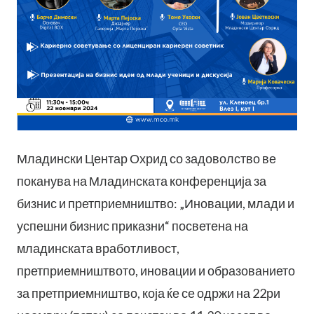
Младински Центар Охрид со задоволство ве
поканува на Младинската конференција за
бизнис и претприемништво: „Иновации, млади и
успешни бизнис приказни“ посветена на
младинската вработливост,
претприемништвото, иновации и образованието
за претприемништво, која ќе се одржи на 22ри