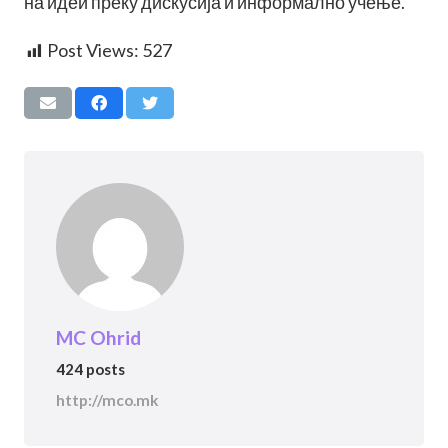
на идеи преку дискусија и информално учење.
Post Views:
527
MC Ohrid
424 posts
http://mco.mk