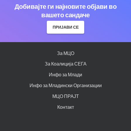
Добивајте ги најновите објави во
вашето сандаче
ПРИЈАВИ СЕ
За МЦО
За Коалиција СЕГА
Инфо за Млади
Инфо за Младински Организации
МЦО ПРАЈТ
Контакт