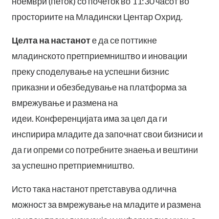
ноември (петок) со почеток во 11:30 часот во
просториите на Младински Центар Охрид.
Целта на настанот
е да се поттикне
младинското претприемништво и иновации
преку споделување на успешни бизнис
приказни и обезбедување на платформа за
вмрежување и размена на
идеи.
Конференцијата има за цел да ги
инспирира младите да започнат свои бизниси и
да ги опреми со потребните знаења и вештини
за успешно претприемништво.
Исто така настанот претставува одлична
можност за вмрежување на младите и размена