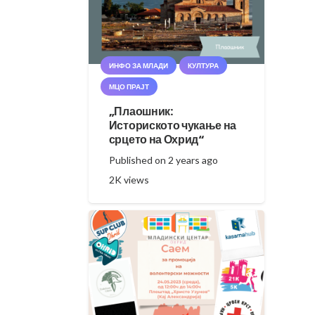
ИНФО ЗА МЛАДИ
КУЛТУРА
МЦО ПРАЈТ
„Плаошник:
Историското чукање на
срцето на Охрид“
Published on
2 years ago
2K
views