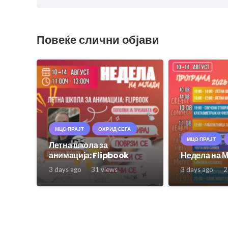
Повеќе слични објави
МЦО ПРАЈТ
ОХРИД СЕГА
МЦО ПРАЈТ
Летна школа за
анимација: Flipbook
Недела на 
3 days ago
31
views
3 days ago
2