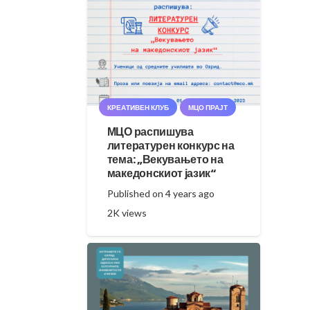
КРЕАТИВЕН КЛУБ
МЦО ПРАЈТ
МЦО распишува
литературен конкурс на
тема: „Векувањето на
македонскиот јазик“
Published on
4 years ago
2K
views