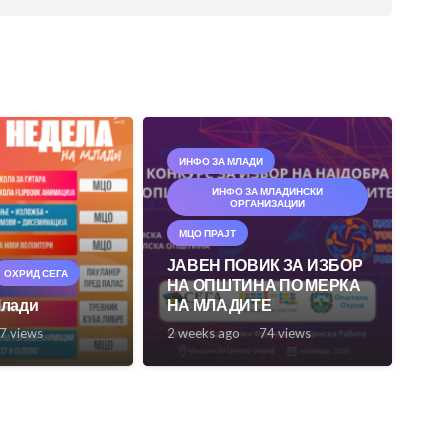
ИНФО ЗА МЛАДИ
ИНФО ЗА МЛАДИНСКИ
ОРГАНИЗАЦИИ
МЦО ПРАЈТ
ЈАВЕН ПОВИК ЗА ИЗБОР
ОХРИД СЕГА
НА ОПШТИНА ПО МЕРКА
Млади
НА МЛАДИТЕ
7
views
2 weeks ago
74
views