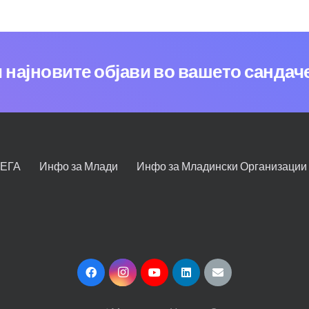
и најновите објави во вашето сандач
СЕГА
Инфо за Млади
Инфо за Младински Организации