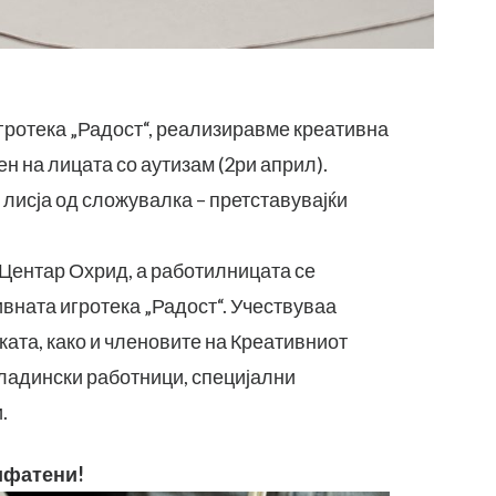
игротека „Радост“, реализиравме креативна
 на лицата со аутизам (2ри април).
лисја од сложувалка – претставувајќи
Центар Охрид, а работилницата се
вната игротека „Радост“. Учествуваа
ката, како и членовите на Креативниот
младински работници, специјални
.
рифатени!