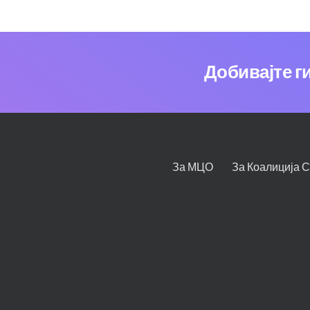
Добивајте г
За МЦО
За Коалиција 