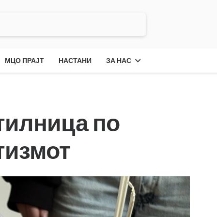
МЦО ПРАЈТ
НАСТАНИ
ЗА НАС
тилница по
тизмот