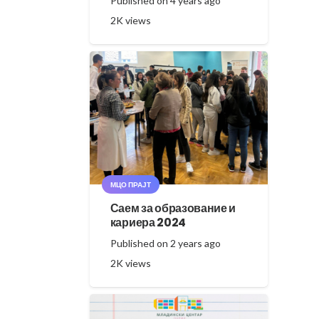
Published on
4 years ago
2K
views
МЦО ПРАЈТ
Саем за образование и
кариера 2024
Published on
2 years ago
2K
views