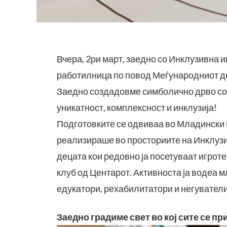
Вчера, 2ри март, заедно со Инклузивна 
работилница по повод Меѓународниот ден
Заедно создадовме симболично дрво со 
уникатност, комплексност и инклузија!
Подготовките се одвиваа во Младински 
реализираше во просториите на Инклузи
децата кои редовно ја посетуваат игроте
клуб од Центарот. Активноста ја водеа 
едукатори, рехабилитатори и негуватели
Заедно градиме свет во кој сите се п