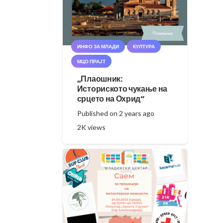
ИНФО ЗА МЛАДИ
КУЛТУРА
МЦО ПРАЈТ
„Плаошник:
Историското чукање на
срцето на Охрид“
Published on
2 years ago
2K
views