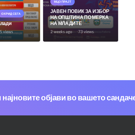
МЦО ПРАЈТ
ЈАВЕН ПОВИК ЗА ИЗБОР
ОХРИД СЕГА
НА ОПШТИНА ПО МЕРКА
Млади
НА МЛАДИТЕ
5
views
2 weeks ago
73
views
и најновите објави во вашето сандач