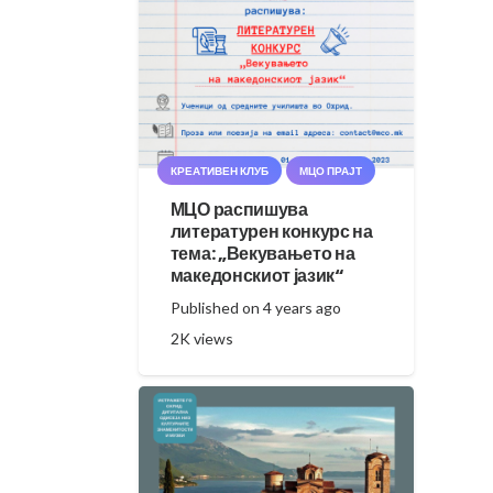
КРЕАТИВЕН КЛУБ
МЦО ПРАЈТ
МЦО распишува
литературен конкурс на
тема: „Векувањето на
македонскиот јазик“
Published on
4 years ago
2K
views