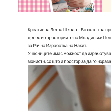
Креативна Летна Школа – Во склоп на п
денес во просториите на Младински Це
за Рачна Изработка на Накит.
Учесниците имас можност да изработува
монисти, со што и простор за да го израза