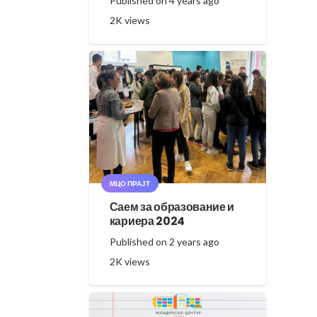
Published on
4 years ago
2K
views
МЦО ПРАЈТ
Саем за образование и
кариера 2024
Published on
2 years ago
2K
views