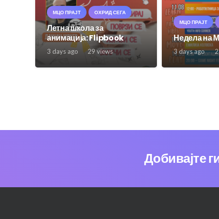
МЦО ПРАЈТ
ОХРИД СЕГА
МЦО ПРАЈТ
Летна школа за
анимација: Flipbook
Недела на 
3 days ago
29
views
3 days ago
2
Добивајте г