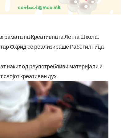
рограмата на Креативната Летна Школа,
нтар Охрид се реализираше Работилница
ат накит од реупотребливи материјали и
т својот креативен дух.