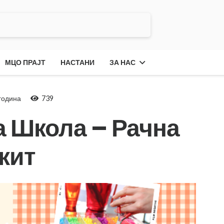
МЦО ПРАЈТ
НАСТАНИ
ЗА НАС
 година
739
а Школа – Рачна
кит