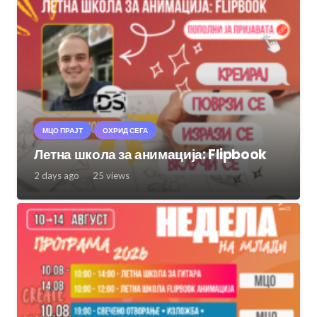
МЦО ПРАЈТ
ОХРИД СЕГА
Летна школа за анимација: Flipbook
2 days ago
25
views