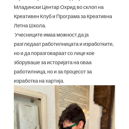
Младински Центар Охрид во склоп на
Креативен Клуб и Програма за Креативна
Летна Школа.
Учесниците имаа можност да ја
разгледаат работилницата и изработките,
но и да поразговараат со лице кое
зборуваше за историјата на оваа
работилница, но и за процесот за
изработка на хартија.