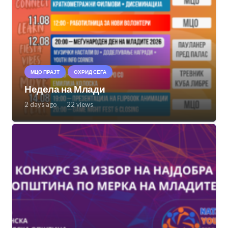
МЦО ПРАЈТ
ОХРИД СЕГА
Недела на Млади
2 days ago
22
views