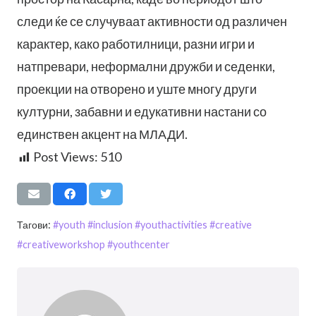
следи ќе се случуваат активности од различен
карактер, како работилници, разни игри и
натпревари, неформални дружби и седенки,
проекции на отворено и уште многу други
културни, забавни и едукативни настани со
единствен акцент на МЛАДИ.
Post Views:
510
Тагови:
#youth #inclusion #youthactivities #creative
#creativeworkshop #youthcenter