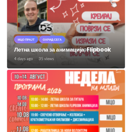
МЦО ПРАЈТ
ОХРИД СЕГА
Летна школа за анимација: Flipbook
4 days ago
35
views