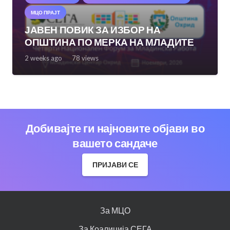
МЦО ПРАЈТ
ЈАВЕН ПОВИК ЗА ИЗБОР НА
ОПШТИНА ПО МЕРКА НА МЛАДИТЕ
2 weeks ago
78
views
Добивајте ги најновите објави во
вашето сандаче
ПРИЈАВИ СЕ
За МЦО
За Коалиција СЕГА