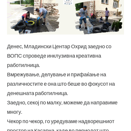
Денес, Младински Центар Охрид заедно со
ВОПС спроведе инклузивна креативна
работилница.
Вмрежување, делување и прифаќање на
различностите е она што беше во фокусот на
денешната работилница.
Заедно, секој по малку, можеме да направиме
многу.
Чекор по чекор, го уредуваме надворешниот
простор на Касарна, каде во периодот што