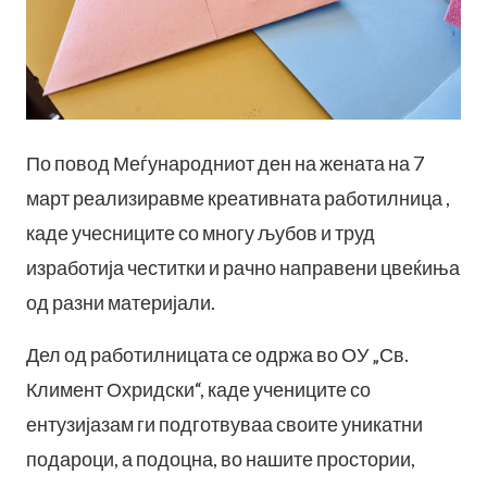
По повод Меѓународниот ден на жената на 7
март реализиравме креативната работилница ,
каде учесниците со многу љубов и труд
изработија честитки и рачно направени цвеќиња
од разни материјали.
Дел од работилницата се одржа во ОУ „Св.
Климент Охридски“, каде учениците со
ентузијазам ги подготвуваа своите уникатни
подароци, а подоцна, во нашите простории,