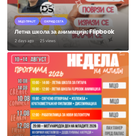
МЦО ПРАЈТ
ОХРИД СЕГА
Летна школа за анимација: Flipbook
2 days ago
25
views