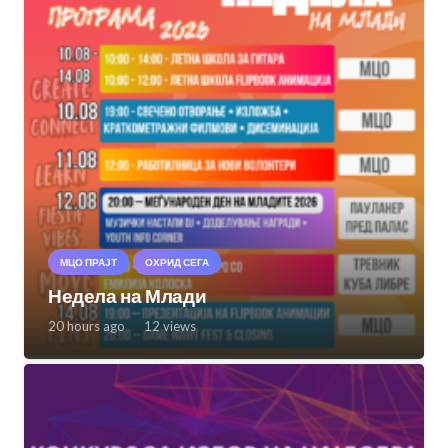
МЦО ПРАЈТ
ОХРИД СЕГА
Недела на Млади
20 hours ago
12
views