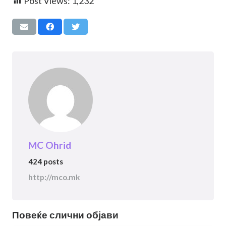
Post Views:
1,232
MC Ohrid
424 posts
http://mco.mk
Повеќе слични објави