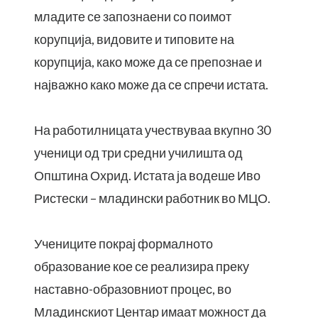
младите се запознаени со поимот
корупција, видовите и типовите на
корупција, како може да се препознае и
најважно како може да се спречи истата.
На работилницата учествуваа вкупно 30
ученици од три средни училишта од
Општина Охрид. Истата ја водеше Иво
Ристески – младински работник во МЦО.
Учениците покрај формалното
образование кое се реализира преку
наставно-образовниот процес, во
Младинскиот Центар имаат можност да