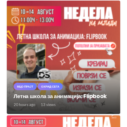
МЦО ПРАЈТ
ОХРИД СЕГА
Летна школа за анимација: Flipbook
20 hours ago
13
views