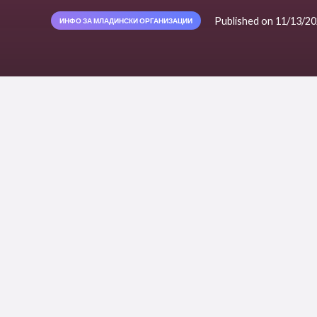
Published on
11/13/2
ИНФО ЗА МЛАДИНСКИ ОРГАНИЗАЦИИ
Повик за предлози: Зајакнува
женското претприемништво, 
давателите на услуги за наси
UN Women објавува
повик за предлози д
општество
за поттикнување на соработк
претприемништво, технолошките компании
жените (VAWG), како дел од иницијатива
јакнење на жените и искоренување на 
Балкан
.