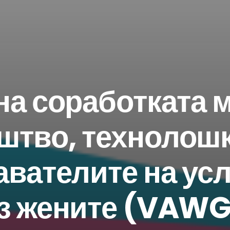
и најновите објави во вашето сандач
на соработката 
штво, технолош
СЕГА
Инфо за Млади
Инфо за Младински Организации
вателите на усл
рз жените (VAWG