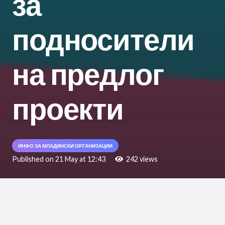
за
подносители
на предлог
проекти
ИНФО ЗА МЛАДИНСКИ ОРГАНИЗАЦИИ
Published on
21 May at 12:43
242
views
Целта на повикот за проекти е да обезбеди
поддршка за јакнење на капацитетите на