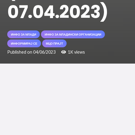
07.04.2023)
ИНФО ЗА МЛАДИ
ИНФО ЗА МЛАДИНСКИ ОРГАНИЗАЦИИ
ИНФОРМИРАЈ СЕ
МЦО ПРАЈТ
Published on
04/06/2023
1K
views
Младински Центар Охрид, на ден
07.04.2023 година (петок) организира
хуманитарен настан „Од срце за Бојан
Крстески“ кој ќе се одржи на полигонот
од поранешната Касарна Охрид.