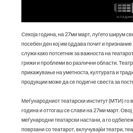
Секоја година, на 27ми март, луѓето ширум све
посебен ден кој им оддава почит и признание
служи како потсетник за важноста на театарот
грижи и проблеми во различни области. Театр
прикажување на уметноста, културата и тради
продукции може да се подигне свеста за пост
Меѓународниот театарски институт (МТИ) го в
година и оттогаш се слави на 27ми март. Ово
меѓународни театарски настани, а го одбеле
поврзани со театарот, вклучувајќи театри, т