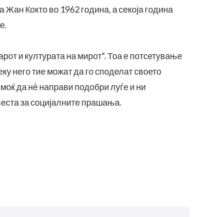
а Жан Кокто во 1962 година, а секоја година
е.
рот и културата на мирот“. Тоа е потсетување
еку него тие можат да го споделат своето
 моќ да нѐ направи подобри луѓе и ни
еста за социјалните прашања.