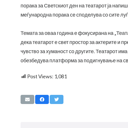
порака за Светскиот ден на театарот ја напиш
меѓународна порака се споделува со сите луѓ
Темата за оваа година е фокусирана на „Теата
дека театарот е свет простор за актерите и пр
чувство за хуманост со другите. Театарот има
обезбедува платформа за подигнување на св
Post Views:
1,081