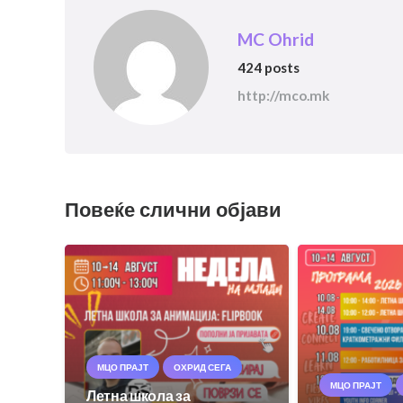
MC Ohrid
424 posts
http://mco.mk
Повеќе слични објави
МЦО ПРАЈТ
ОХРИД СЕГА
МЦО ПРАЈТ
Летна школа за