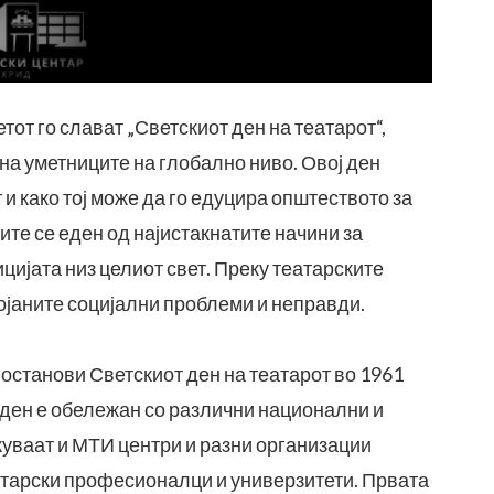
тот го слават „Светскиот ден на театарот“,
 на уметниците на глобално ниво. Овој ден
 и како тој може да го едуцира општеството за
ите се еден од најистакнатите начини за
цијата низ целиот свет. Преку театарските
ојаните социјални проблеми и неправди.
останови Светскиот ден на театарот во 1961
ј ден е обележан со различни национални и
жуваат и МТИ центри и разни организации
еатарски професионалци и универзитети. Првата