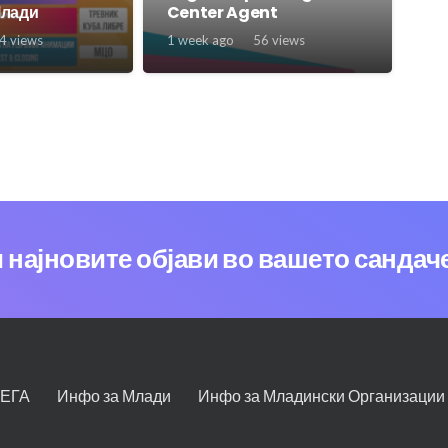
Млади
Center Agent
4
views
1 week ago
56
views
и најновите објави во вашето сандач
СЕГА
Инфо за Млади
Инфо за Младински Организации