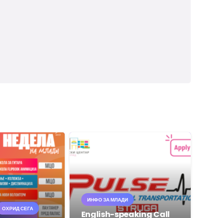
ИНФО ЗА МЛАДИ
ОХРИД СЕГА
English-speaking Call