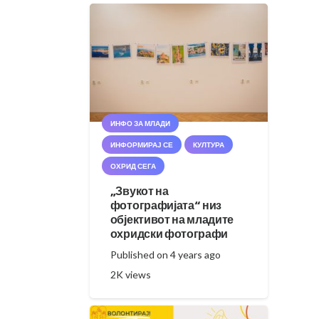
ИНФО ЗА МЛАДИ
ИНФОРМИРАЈ СЕ
КУЛТУРА
ОХРИД СЕГА
„Звукот на
фотографијата“ низ
објективот на младите
охридски фотографи
Published on
4 years ago
2K
views