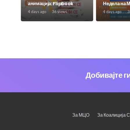
анимација: Flipbook
Недела на 
4 days ago
36
views
4 days ago
3
Добивајте г
За МЦО
За Коалиција 