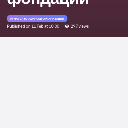
ИНФО ЗА МЛАДИНСКИ ОРГАНИЗАЦИИ
Published on
11 Feb at 10:00
297
views
Министерството за правда организира
јавна расправа за Предлог Законот за
здруженија и фондации и ги поканува сите
заинтересирани да учествуваат во
процесот на јавни консултации. Јавната
расправа ќе се одржи во Скопје – 12.02.2026
(четврток), 11:00 часот, Хотел Мериот.
Предлог-законот е достапен за јавен увид
на ЕНЕР на
https://ener.gov.mk/Default.aspx?