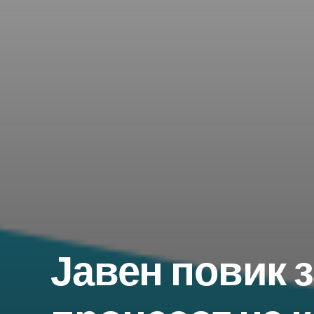
Добивајте г
Јавен повик 