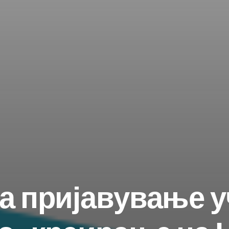
и најновите објави во вашето сандач
за пријавување у