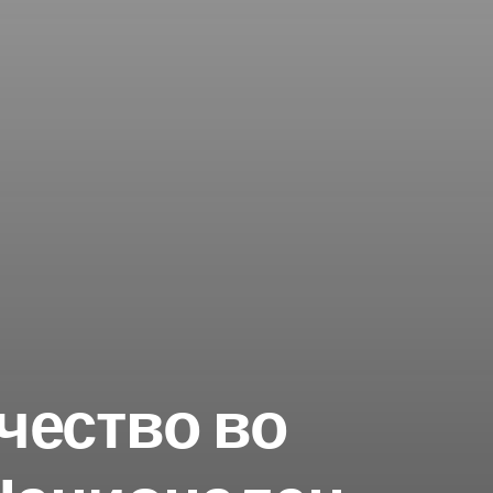
е
ПРИЈАВИ СЕ
чество во