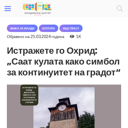
ИНФО ЗА МЛАДИ
КУЛТУРА
МЦО ПРАЈТ
Објавено на
25.03.2024 година
1K
Истражете го Охрид:
„Саат кулата како симбол
за континуитет на градот“