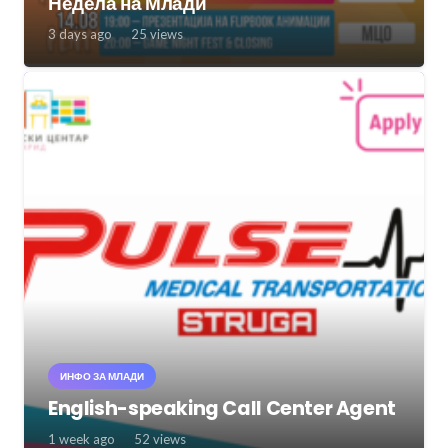
Недела на Млади
3 days ago
25
views
ИНФО ЗА МЛАДИ
English-speaking Call Center Agent
1 week ago
52
views