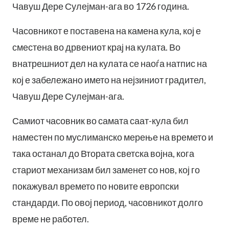
Чавуш Дере Сулејман-ага во 1726 година.
Часовникот е поставена на камена кула, кој е
сместена во дрвениот крај на кулата. Во
внатрешниот дел на кулата се наоѓа натпис на
кој е забележано името на нејзиниот градител,
Чавуш Дере Сулејман-ага.
Самиот часовник во самата саат-кула бил
наместен по муслиманско мерење на времето и
така останал до Втората светска војна, кога
стариот механизам бил заменет со нов, кој го
покажувал времето по новите европски
стандарди. По овој период, часовникот долго
време не работел.