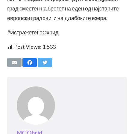
град сместен на брегот на еден од најстарите
европски градови. и најдлабоките езера.
#ИстражетеГоОхрид
Post Views:
1,533
MC Ohrid