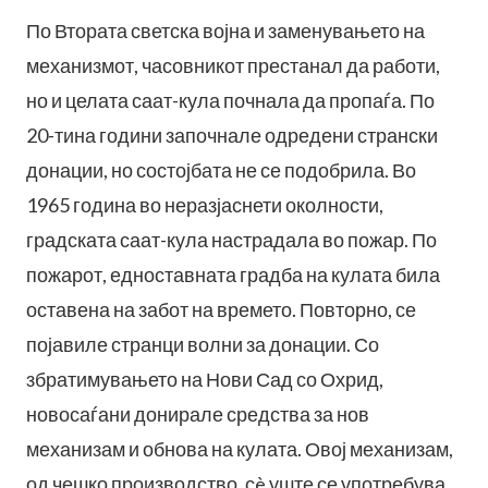
По Втората светска војна и заменувањето на
механизмот, часовникот престанал да работи,
но и целата саат-кула почнала да пропаѓа. По
20-тина години започнале одредени странски
донации, но состојбата не се подобрила. Во
1965 година во неразјаснети околности,
градската саат-кула настрадала во пожар. По
пожарот, едноставната градба на кулата била
оставена на забот на времето. Повторно, се
појавиле странци волни за донации. Со
збратимувањето на Нови Сад со Охрид,
новосаѓани донирале средства за нов
механизам и обнова на кулата. Овој механизам,
од чешко производство, сè уште се употребува.