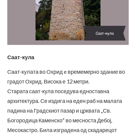
Саат-кула
Саат-кулата во Охрид e времемерно здание во
градот Охрид. Висока е 12 метри.
Старата саат-кула поседува едноставна
архитектура. Се издига на еден раб на малата
падина на Градскиот пазар и црквата „Св.
Богородица Каменско“ во месноста Дебој,
Месокастро. Била изградена од скадарецот