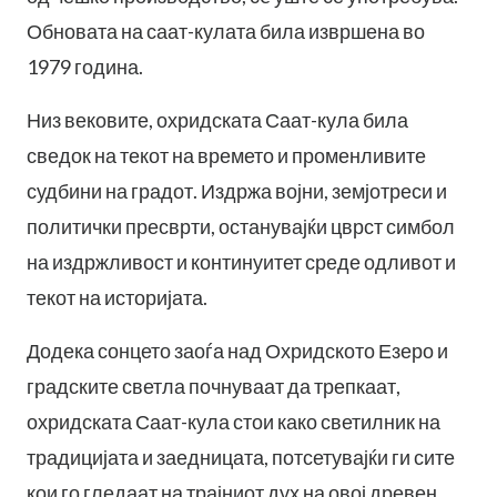
Обновата на саат-кулата била извршена во
1979 година.
Низ вековите, охридската Саат-кула била
сведок на текот на времето и променливите
судбини на градот. Издржа војни, земјотреси и
политички пресврти, останувајќи цврст симбол
на издржливост и континуитет среде одливот и
текот на историјата.
Додека сонцето заоѓа над Охридското Езеро и
градските светла почнуваат да трепкаат,
охридската Саат-кула стои како светилник на
традицијата и заедницата, потсетувајќи ги сите
кои го гледаат на трајниот дух на овој древен