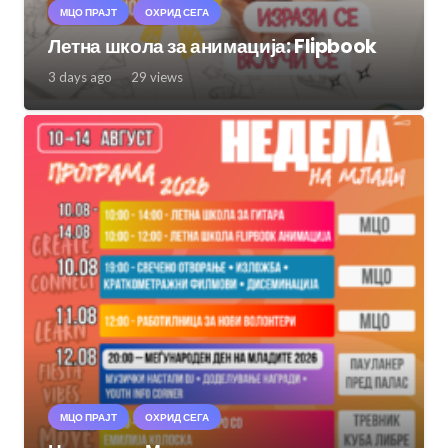
МЦО ПРАЈТ
ОХРИД СЕГА
Летна школа за анимација: Flipbook
3 days ago
29
views
МЦО ПРАЈТ
ОХРИД СЕГА