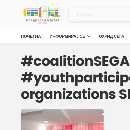
ПОЧЕТНА
ИНФОРМИРАЈ СЕ
ОХРИД СЕГА
#coalitionSEG
#youthparticipa
organizations 