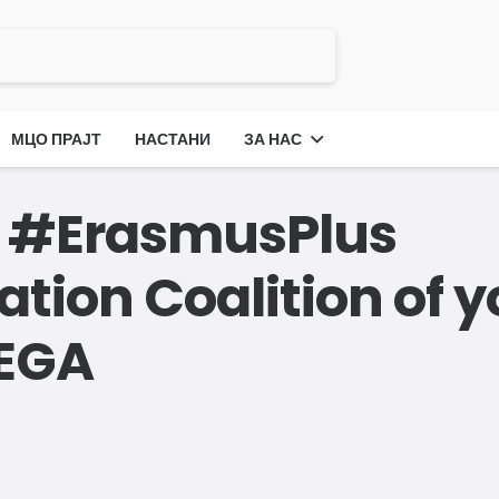
МЦО ПРАЈТ
НАСТАНИ
ЗА НАС
A #ErasmusPlus
tion Coalition of 
SEGA