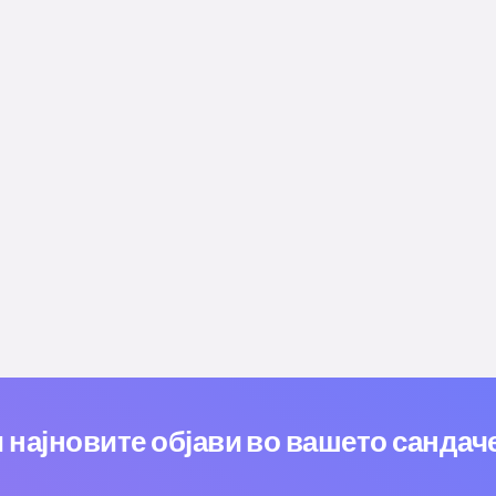
и најновите објави во вашето сандач