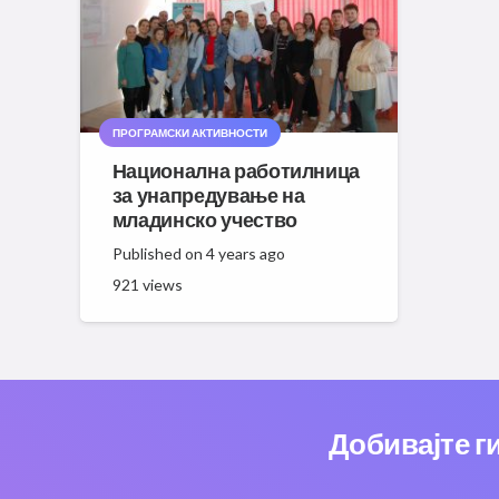
ПРОГРАМСКИ АКТИВНОСТИ
Национална работилница
за унапредување на
младинско учество
Published on
4 years ago
921
views
Добивајте г