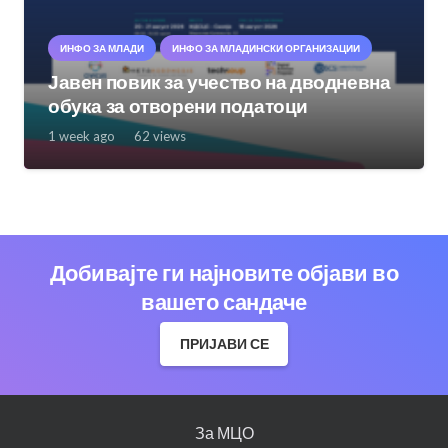
ИНФО ЗА МЛАДИ
ИНФО ЗА МЛАДИНСКИ ОРГАНИЗАЦИИ
Јавен повик за учество на дводневна
обука за отворени податоци
1 week ago
62
views
Добивајте ги најновите објави во
вашето сандаче
ПРИЈАВИ СЕ
За МЦО