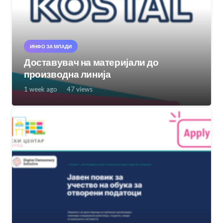
ИНФО ЗА МЛАДИ
Доставувач на материјали до
производна линија
1 week ago
47
views