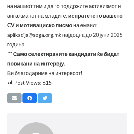
на нашиот тим и да го поддржите активизмот и
ангажманот на младите,
испратете го вашето
CV и мотивациско писмо
на емаил:
aplikacija@sega.org.mk
најдоцна до 20 јуни 2025
година.
** Само селектираните кандидати ќе бидат
повикани на интервју.
Ви благодариме на интересот!
Post Views:
615