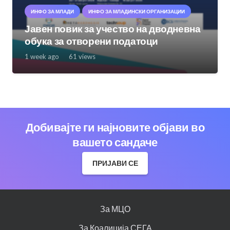
ИНФО ЗА МЛАДИ
ИНФО ЗА МЛАДИНСКИ ОРГАНИЗАЦИИ
Јавен повик за учество на дводневна
обука за отворени податоци
1 week ago
61
views
Добивајте ги најновите објави во
вашето сандаче
ПРИЈАВИ СЕ
За МЦО
За Коалиција СЕГА