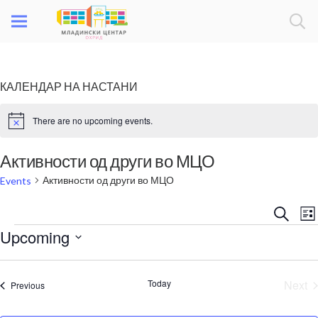
КАЛЕНДАР НА НАСТАНИ
There are no upcoming events.
Notice
Активности од други во МЦО
Активности од други во МЦО
Events
Even
E
Search
List
Events
V
Sear
Upcoming
N
and
Select
date.
View
Today
Next
Events
Previous
Eve
Navi